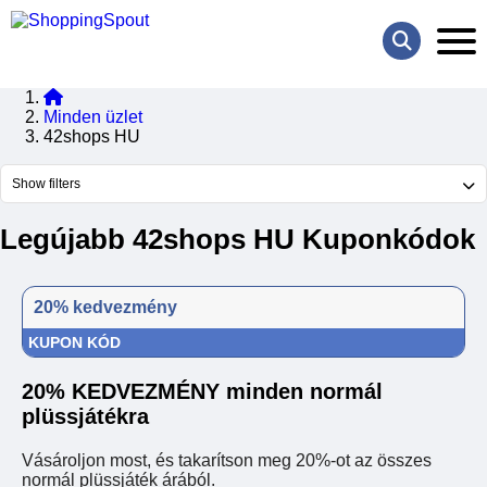
Minden üzlet
42shops HU
Show filters
Legújabb 42shops HU Kuponkódok
20% kedvezmény
KUPON KÓD
20% KEDVEZMÉNY minden normál
plüssjátékra
Vásároljon most, és takarítson meg 20%-ot az összes
normál plüssjáték árából.