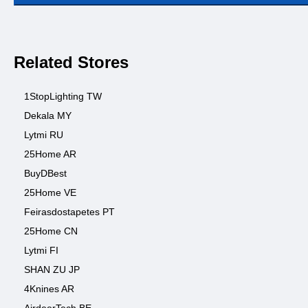
Related Stores
1StopLighting TW
Dekala MY
Lytmi RU
25Home AR
BuyDBest
25Home VE
Feirasdostapetes PT
25Home CN
Lytmi FI
SHAN ZU JP
4Knines AR