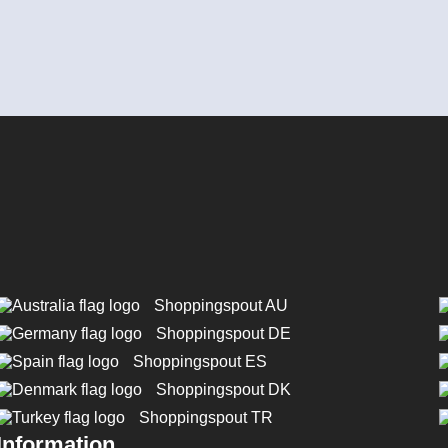
Shoppingspout AU
Shoppingspout DE
Shoppingspout ES
Shoppingspout DK
Shoppingspout TR
Information