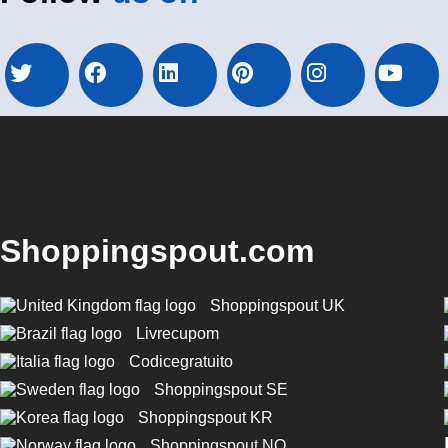
Shoppingspout.com
Shoppingspout UK
Livrecupom
Codicegratuito
Shoppingspout SE
Shoppingspout KR
Shoppingspout NO