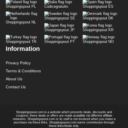
Shoppingspout PL
Codicegratuito
Shoppingspout ES
Shoppingspout SE
Shoppingspout DK
Shoppingspout NL
Shoppingspout JP
Shoppingspout KR
Shoppingspout TR
Shoppingspout PT
Shoppingspout NO
Information
Privacy Policy
Terms & Conditions
About Us
Contact Us
Shoppingspout.com is a website which presents deals, discounts and
coupons; these deals or offers are made avaialble via different affiliate
networks. Shoppingspout.com or its staff is not involved when you make a
purchase via these links, Shoppingspout.com earns commission through
these links/deals only.