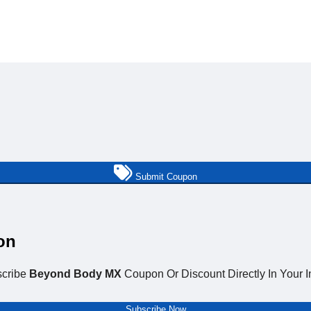
Submit Coupon
on
cribe
Beyond Body MX
Coupon Or Discount Directly In Your I
Subscribe Now