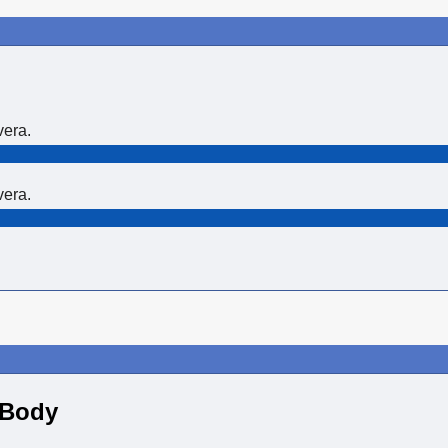
vera.
vera.
 Body