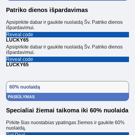
Patriko dienos išpardavimas
Apsipirkite dabar ir gaukite nuolaidą Šv. Patriko dienos
išpardavimui.
Reveal code
LUCKY65
Apsipirkite dabar ir gaukite nuolaidą Šv. Patriko dienos
išpardavimui.
Reveal code
LUCKY65
60% nuolaidą
PASIŪLYMAS
Specialiai žiemai taikoma iki 60% nuolaida
Pirkite šias nuostabias ypatingas žiemos ir gaukite 60%
nuolaidą.
Get Deal