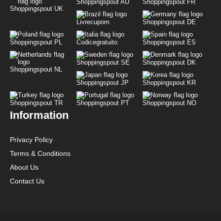
Shoppingspout AU
Shoppingspout FR
Shoppingspout UK
Livrecupom
Shoppingspout DE
Shoppingspout PL
Codicegratuito
Shoppingspout ES
Shoppingspout SE
Shoppingspout DK
Shoppingspout NL
Shoppingspout JP
Shoppingspout KR
Shoppingspout TR
Shoppingspout PT
Shoppingspout NO
Information
Privacy Policy
Terms & Conditions
About Us
Contact Us