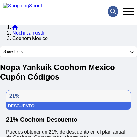
Nochi tiankistli
Coohom Mexico
Show filters
Nopa Yankuik Coohom Mexico
Cupón Códigos
21%
DESCUENTO
21% Coohom Descuento
Puedes obtener un 21% de descuento en el plan anual