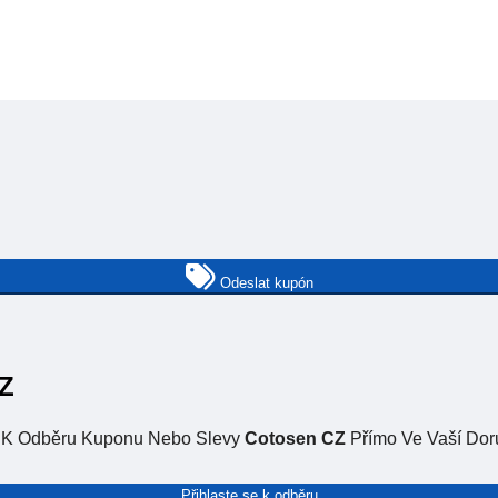
Odeslat kupón
CZ
e K Odběru Kuponu Nebo Slevy
Cotosen CZ
Přímo Ve Vaší Dor
Přihlaste se k odběru