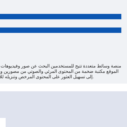
الموقع مكتبة ضخمة من المحتوى المرئي والصوتي من مصورين وف
بحثًا عن أصول وسائط احترافية. بفضل واجهته سهلة الاستخدام وخيارات الدفع الآمنة، يهدف Depositphotos إلى تسهيل العثور على المحتوى المرخص وتنزيله للاستخدام الشخصي أو التجاري.