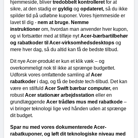
hjemmeside, bliver 
tredobbelt kontrolleret 
for at 
sikre, at den stadig er 
gyldig 
og 
opdateret, 
så du ikke 
spilder tid på udløbne kuponer. Vores hjemmeside er 
lavet til dig - 
nem at bruge.
Nemme 
instruktioner 
om, hvordan man anvender hver kupon, 
og vi fortsætter med at tilføje nyt 
Acer-bærbartilbehør 
og rabatkoder til Acer-virksomhedsdesktops 
og 
mere hver dag, så du altid kan få de bedste tilbud.
Dit nye Acer-produkt er kun et klik væk – og 
overkommeligt nok til ikke at sprænge budgettet. 
Udforsk vores omfattende samling af 
Acer 
rabatkoder 
i dag, og få de bedste tech-tilbud. Det kan 
være en stilfuld 
Acer Swift bærbar computer, 
en 
robust 
Acer stationær arbejdsstation 
eller en 
grundlæggende 
Acer trådløs mus med rabatkode 
– 
vi bringer teknologi lige ved hånden uden at sprænge 
dit budget.
Spar nu med vores dokumenterede Acer-
rabatkuponer, og løft dit teknologiske niveau med 