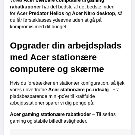
Vores 
Acer bærbare computere til gaming 
rabatkuponer 
har det bedste af det bedste inden 
for 
Acer Predator Helios 
og 
Acer Nitro desktop, 
så 
du får førsteklasses ydeevne uden at gå på 
kompromis med dit budget.
Opgrader din arbejdsplads 
med Acer stationære 
computere og skærme
Hvis du foretrækker en stationær konfiguration, så tjek 
vores uovertrufne 
Acer stationære pc-udsalg 
. Fra 
pladsbesparende mini-pc'er til kraftfulde 
arbejdsstationer sparer vi dig penge på:
Acer gaming stationære rabatkoder 
– Til seriøs 
gaming og stabile billedhastigheder.