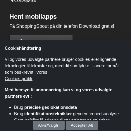
Privatlivspolitik
Hent mobilapps
Få ShoppingSpout på din telefon Download gratis!
Cookiehåndtering
Vi og vores udvalgte partnere bruger cookies eller lignende
teknologier til tekniske og, med dit samtykke til andre formål
som beskrevet i vores
Cookies politik
.
Med hensyn til annoncering kan vi og vores udvalgte
partnere evt :
Brug
præcise geolokationsdata
Brug
identifikationsteknikker
gennem enhedsanalyse
Shoppingspout.com/dk eller dets personale er ikke involveret, når du
Gem og/eller få adgang til oplysninger på en enhed
foretager et køb via disse links, Shoppingspout.com/dk optjener kun
Afvis/ValgfrI
Accepter Alt
kommission gennem disse links/tilbud.
Ophavsret © 2026 ShoppingSpout Alle rettigheder forbeholdes