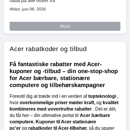
rabat på alle ordrer fra
Afslut: juni 08, 2026
Afslut
Acer rabatkoder og tilbud
Få fantastiske rabatter med Acer-
kuponer og -tilbud – din one-stop-shop
for Acer bærbare, stationære
computere og tilbehørskampagner
Forestil dig at træde ind i en verden af 
topteknologi 
, 
hvor 
overkommelige priser møder kraft, 
og 
kvalitet 
kombineres med uovertrufne rabatter 
. Det er dét, 
du får her – din ultimative portal til 
Acer bærbare 
computere.
Kuponer til Acer stationære 
pc'er 
og 
rabatkoder til Acer-tilbehør, 
så du sparer 