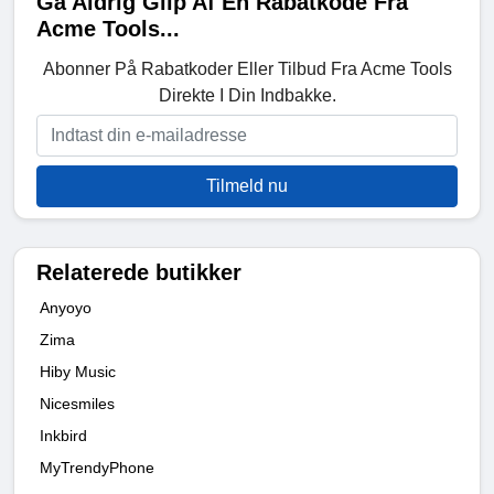
Gå Aldrig Glip Af En Rabatkode Fra
Acme Tools...
Abonner På Rabatkoder Eller Tilbud Fra Acme Tools
Direkte I Din Indbakke.
Tilmeld nu
Relaterede butikker
Anyoyo
Zima
Hiby Music
Nicesmiles
Inkbird
MyTrendyPhone