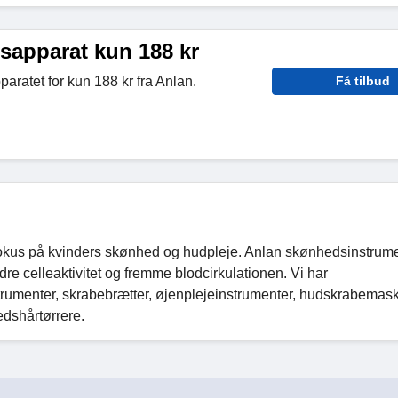
apparat kun 188 kr
ratet for kun 188 kr fra Anlan.
Få tilbud
 fokus på kvinders skønhed og hudpleje. Anlan skønhedsinstrum
dre celleaktivitet og fremme blodcirkulationen. Vi har
umenter, skrabebrætter, øjenplejeinstrumenter, hudskrabemask
dshårtørrere.