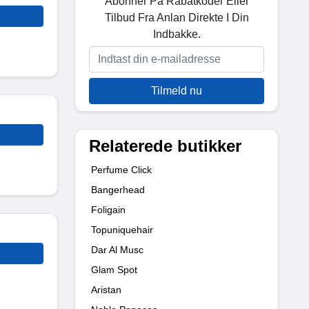
Abonner På Rabatkoder Eller
Tilbud Fra Anlan Direkte I Din
Indbakke.
Tilmeld nu
Relaterede butikker
Perfume Click
Bangerhead
Foligain
Topuniquehair
Dar Al Musc
Glam Spot
Aristan