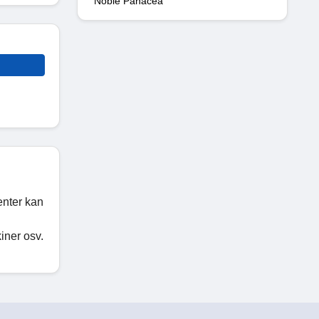
Noble Panacea
enter kan
iner osv.