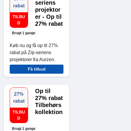
seriens
rabat
projektor
er - Op til
TILBU
D
27% rabat
Brugt 1 gange
Køb nu og få op til 27%
rabat på Zip-seriens
projektorer fra Aurzen.
Få tilbud
Op til
27%
27% rabat
rabat
Tilbehørs
kollektion
TILBU
D
Brugt 1 gange