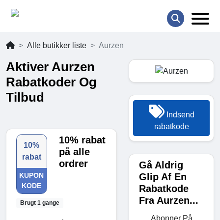
Alle butikker liste
Aurzen
Aktiver Aurzen
Rabatkoder Og
Tilbud
Indsend
rabatkode
10% rabat
10%
på alle
rabat
ordrer
Gå Aldrig
Glip Af En
KUPON
KODE
Rabatkode
Fra Aurzen...
Brugt 1 gange
Abonner På