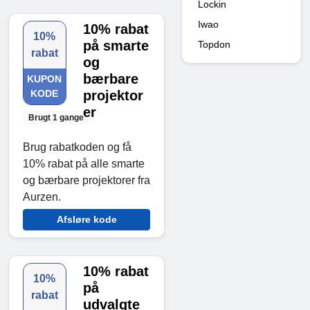
Lockin
Iwao
10% rabat
10%
på smarte
Topdon
rabat
og
bærbare
KUPON
KODE
projektor
er
Brugt 1 gange
Brug rabatkoden og få
10% rabat på alle smarte
og bærbare projektorer fra
Aurzen.
Afsløre kode
10% rabat
10%
på
rabat
udvalgte