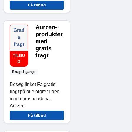
Få tilbud
Aurzen-
Grati
produkter
s
med
fragt
gratis
fragt
TILBU
D
Brugt 1 gange
Besøg linket Få gratis
fragt på alle ordrer uden
minimumsbeløb fra
Aurzen.
Få tilbud