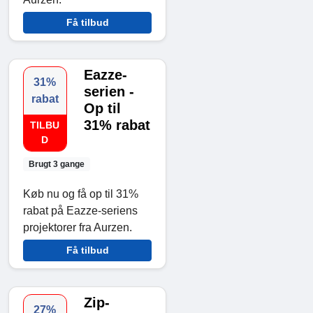
Få tilbud
Eazze-
31%
serien -
rabat
Op til
31% rabat
TILBU
D
Brugt 3 gange
Køb nu og få op til 31%
rabat på Eazze-seriens
projektorer fra Aurzen.
Få tilbud
Zip-
27%