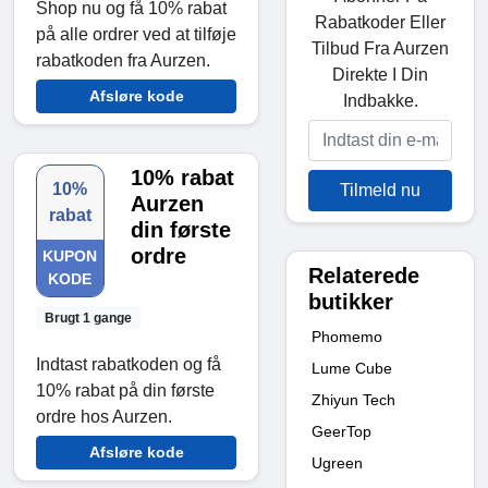
Shop nu og få 10% rabat
Rabatkoder Eller
på alle ordrer ved at tilføje
Tilbud Fra Aurzen
rabatkoden fra Aurzen.
Direkte I Din
Afsløre kode
Indbakke.
10% rabat
10%
Tilmeld nu
Aurzen
rabat
din første
ordre
KUPON
Relaterede
KODE
butikker
Brugt 1 gange
Phomemo
Indtast rabatkoden og få
Lume Cube
10% rabat på din første
Zhiyun Tech
ordre hos Aurzen.
GeerTop
Afsløre kode
Ugreen