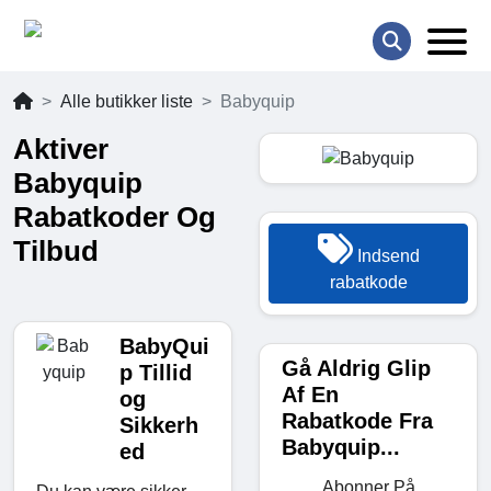
Alle butikker liste
Babyquip
Aktiver
Babyquip
Rabatkoder Og
Tilbud
Indsend
rabatkode
BabyQui
Gå Aldrig Glip
p Tillid
Af En
og
Rabatkode Fra
Sikkerh
Babyquip...
ed
Abonner På