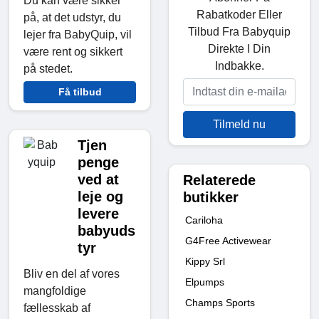
Du kan være sikker
Rabatkoder Eller
på, at det udstyr, du
Tilbud Fra Babyquip
lejer fra BabyQuip, vil
Direkte I Din
være rent og sikkert
Indbakke.
på stedet.
Få tilbud
Tilmeld nu
Tjen
penge
ved at
Relaterede
leje og
butikker
levere
Cariloha
babyuds
G4Free Activewear
tyr
Kippy Srl
Bliv en del af vores
Elpumps
mangfoldige
Champs Sports
fællesskab af