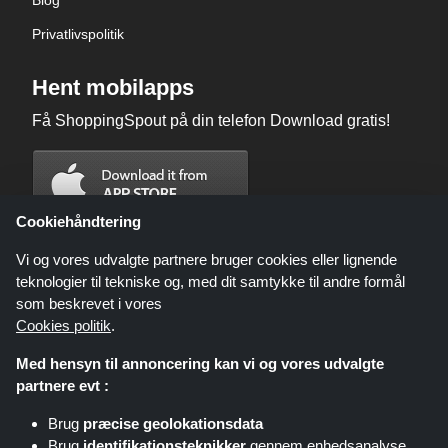
Blog
Privatlivspolitik
Hent mobilapps
Få ShoppingSpout på din telefon Download gratis!
Cookiehåndtering
Vi og vores udvalgte partnere bruger cookies eller lignende
teknologier til tekniske og, med dit samtykke til andre formål
som beskrevet i vores
Cookies politik
.
Med hensyn til annoncering kan vi og vores udvalgte
partnere evt :
Brug
præcise geolokationsdata
Shoppingspout.com/dk eller dets personale er ikke involveret, når du
Brug
identifikationsteknikker
gennem enhedsanalyse
foretager et køb via disse links, Shoppingspout.com/dk optjener kun