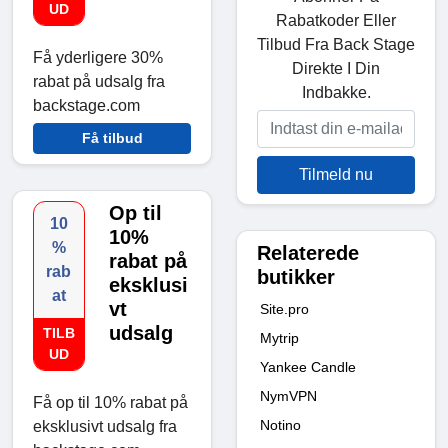
UD
Rabatkoder Eller
Tilbud Fra Back Stage
Få yderligere 30%
Direkte I Din
rabat på udsalg fra
Indbakke.
backstage.com
Få tilbud
Tilmeld nu
Op til
10
10%
%
Relaterede
rabat på
rab
butikker
eksklusi
at
vt
Site.pro
udsalg
TILB
Mytrip
UD
Yankee Candle
NymVPN
Få op til 10% rabat på
Notino
eksklusivt udsalg fra