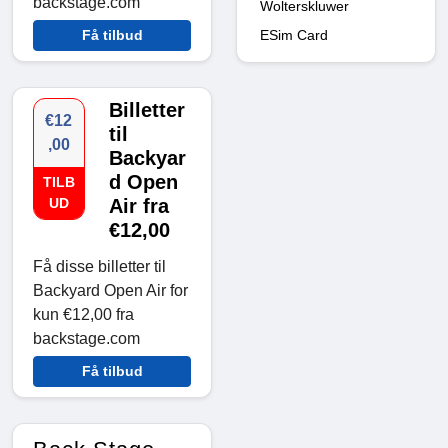
backstage.com
Wolterskluwer
ESim Card
Få tilbud
Billetter
€12
til
,00
Backyar
d Open
TILB
UD
Air fra
€12,00
Få disse billetter til
Backyard Open Air for
kun €12,00 fra
backstage.com
Få tilbud