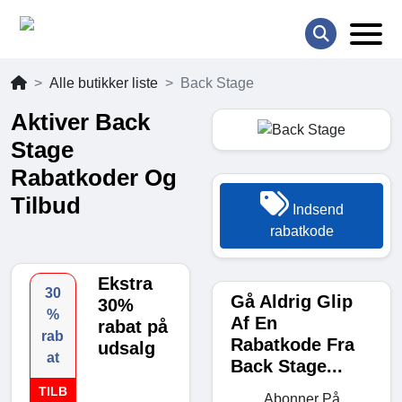
Alle butikker liste
Back Stage
Aktiver Back
Stage
Rabatkoder Og
Tilbud
Indsend
rabatkode
Ekstra
30
Gå Aldrig Glip
30%
%
Af En
rabat på
rab
Rabatkode Fra
udsalg
at
Back Stage...
TILB
Abonner På