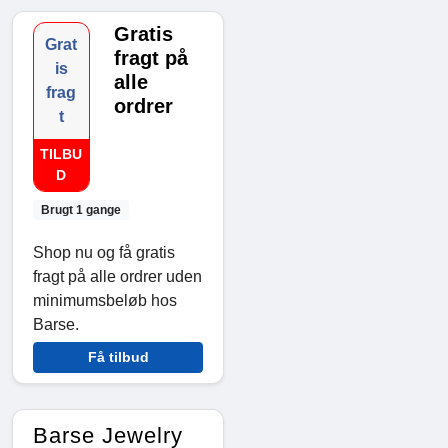
Gratis
Grat
fragt på
is
alle
frag
ordrer
t
TILBU
D
Brugt 1 gange
Shop nu og få gratis
fragt på alle ordrer uden
minimumsbeløb hos
Barse.
Få tilbud
Barse Jewelry