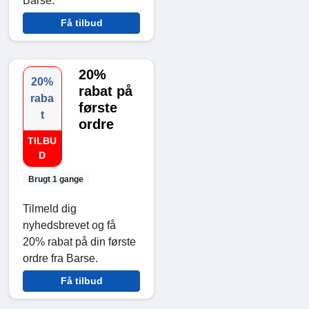
Barse.
Få tilbud
20%
20%
rabat på
raba
første
t
ordre
TILBU
D
Brugt 1 gange
Tilmeld dig
nyhedsbrevet og få
20% rabat på din første
ordre fra Barse.
Få tilbud