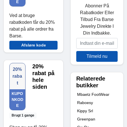
E
Abonner På
Rabatkoder Eller
Ved at bruge
Tilbud Fra Barse
rabatkoden får du 20%
Jewelry Direkte I
rabat på alle ordrer fra
Din Indbakke.
Barse.
Afsløre kode
Tilmeld nu
20%
20%
rabat på
raba
Relaterede
hele
t
butikker
siden
KUPO
Mbaetz FootWear
NKOD
Raboesy
E
Kippy Srl
Brugt 1 gange
Greenpan