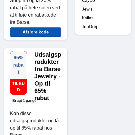
CayDo
Shop nu og få 20%
rabat på hele siden ved
Jewls
at tilføje en rabatkode
Kailas
fra Barse.
TopGrej
Afsløre kode
Udsalgsp
65%
rodukter
raba
fra Barse
t
Jewelry -
Op til
TILBU
D
65%
rabat
Brugt 1 gange
Køb disse
udsalgsprodukter og få
op til 65% rabat hos