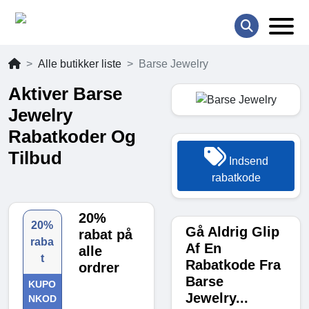
Alle butikker liste
Barse Jewelry
Aktiver Barse
Jewelry
Rabatkoder Og
Tilbud
Indsend
rabatkode
20%
20%
Gå Aldrig Glip
rabat på
raba
Af En
alle
t
Rabatkode Fra
ordrer
Barse
KUPO
Jewelry...
NKOD