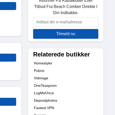
Abonner På Rabatkoder Eller
Tilbud Fra Beach Comber Direkte I
Din Indbakke.
Tilmeld nu
Relaterede butikker
Homestyler
Pubrio
Vidmage
OneTeaspoon
LogMeOnce
Depositphotos
Fastest VPN