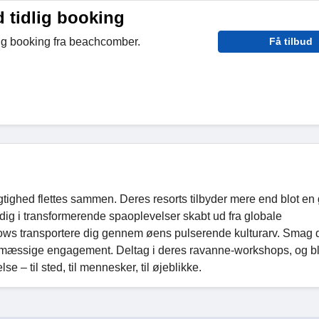
 tidlig booking
ig booking fra beachcomber.
Få tilbud
gtighed flettes sammen. Deres resorts tilbyder mere end blot e
dig i transformerende spaoplevelser skabt ud fra globale
shows transportere dig gennem øens pulserende kulturarv. Smag 
mæssige engagement. Deltag i deres ravanne-workshops, og bl
e – til sted, til mennesker, til øjeblikke.