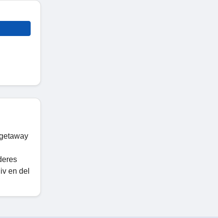
n getaway
deres
iv en del