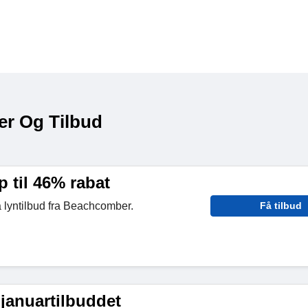
er Og Tilbud
p til 46% rabat
å lyntilbud fra Beachcomber.
Få tilbud
januartilbuddet