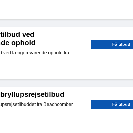
tilbud ved
nde ophold
Få tilbud
ud ved længerevarende ophold fra
bryllupsrejsetilbud
upsrejsetilbuddet fra Beachcomber.
Få tilbud