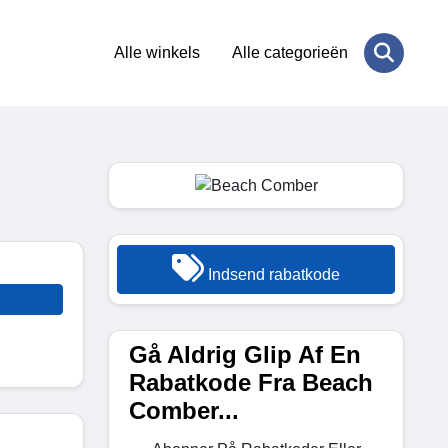
Alle winkels
Alle categorieën
Indsend rabatkode
Gå Aldrig Glip Af En
Rabatkode Fra Beach
Comber...