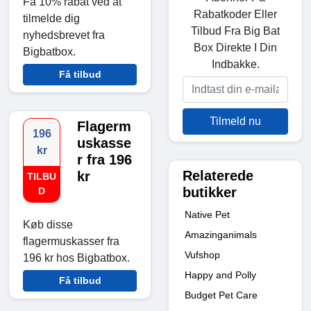
Få 10% rabat ved at
Rabatkoder Eller
tilmelde dig
Tilbud Fra Big Bat
nyhedsbrevet fra
Box Direkte I Din
Bigbatbox.
Indbakke.
Få tilbud
Tilmeld nu
Flagerm
196
uskasse
kr
r fra 196
Relaterede
kr
TILBU
butikker
D
Native Pet
Køb disse
Amazinganimals
flagermuskasser fra
Vufshop
196 kr hos Bigbatbox.
Happy and Polly
Få tilbud
Budget Pet Care