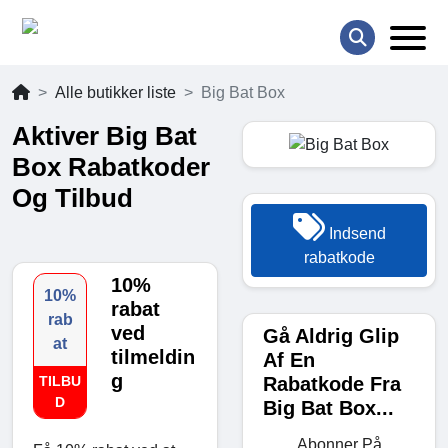
Alle butikker liste
Big Bat Box
Aktiver Big Bat
Box Rabatkoder
Og Tilbud
Indsend
rabatkode
10%
10%
rabat
rab
ved
Gå Aldrig Glip
at
tilmeldin
Af En
g
Rabatkode Fra
TILBU
D
Big Bat Box...
Abonner På