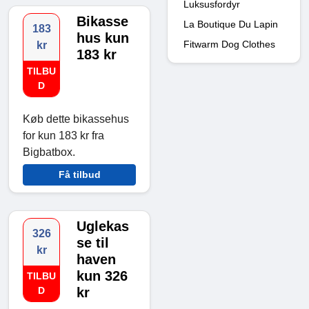
Luksusfordyr
Bikasse
La Boutique Du Lapin
183
hus kun
Fitwarm Dog Clothes
kr
183 kr
TILBU
D
Køb dette bikassehus
for kun 183 kr fra
Bigbatbox.
Få tilbud
Uglekas
326
se til
kr
haven
kun 326
TILBU
D
kr