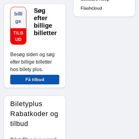
Flashcloud
Søg
billi
efter
ge
billige
billetter
TILB
UD
Besøg siden og søg
efter billige billetter
hos bilety plus.
Få tilbud
Biletyplus
Rabatkoder og
tilbud