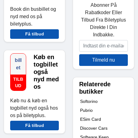
Abonner På
Book din busbillet og
Rabatkoder Eller
nyd med os på
Tilbud Fra Biletyplus
biletyplus.
Direkte I Din
Få tilbud
Indbakke.
Køb en
Tilmeld nu
bill
togbillet
et
også
nyd med
TILB
Relaterede
UD
os
butikker
Køb nu & køb en
Softorino
togbillet nyd også hos
Pubrio
os på biletyplus.
ESim Card
Få tilbud
Discover Cars
Software Keep