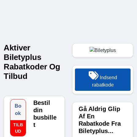
Aktiver
Biletyplus
Rabatkoder Og
Tilbud
Indsend
rabatkode
Bestil
Bo
Gå Aldrig Glip
din
ok
Af En
busbille
Rabatkode Fra
t
TILB
Biletyplus...
UD