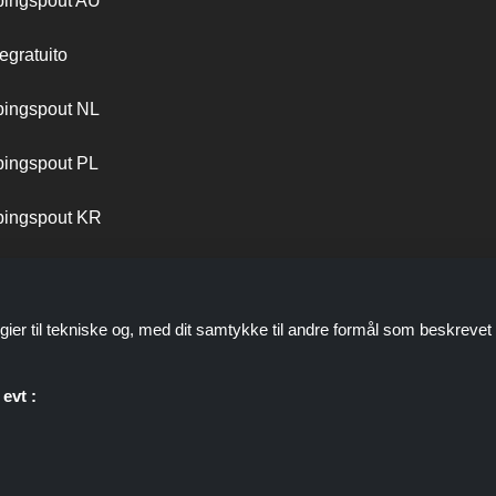
ingspout AU
egratuito
ingspout NL
ingspout PL
ingspout KR
ingspout PT
gier til tekniske og, med dit samtykke til andre formål som beskrevet 
evt :