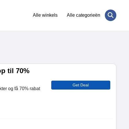
Alle winkels
Alle categorieën
p til 70%
Get Deal
ter og få 70% rabat