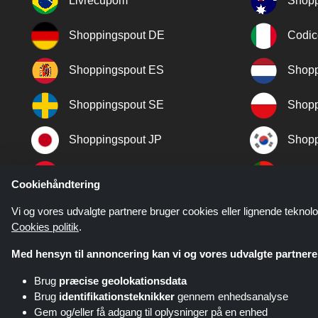
Livrecupom
Shopp
Shoppingspout DE
Codic
Shoppingspout ES
Shopp
Shoppingspout SE
Shopp
Shoppingspout JP
Shopp
Shoppingspout TR
Shopp
Cookiehåndtering
Shoppingspout NO
Vi og vores udvalgte partnere bruger cookies eller lignende teknolo
Cookies politik
.
Med hensyn til annoncering kan vi og vores udvalgte partnere 
Brug
præcise geolokationsdata
Brug
identifikationsteknikker
gennem enhedsanalyse
Gem og/eller få adgang til oplysninger på en enhed