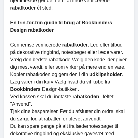
hjemmeside gør det nemt at finde verificerede
rabatkoder
ét sted.
En trin-for-trin guide til brug af Bookbinders
Design rabatkoder
Gennemse verificerede
rabatkoder
. Led efter tilbud
på dekorative ringbind, notesbøger eller lædervarer.
Vælg den bedste rabatkode Vælg den kode, der giver
dig mest værdi, eller som virker på mere end én vare.
Kopier rabatkoden og gem den i din
udklipsholder
.
Læg varer i din kurv Vælg hvad du vil købe fra
Bookbinders
Design-butikken.
Ved kassen skal du indtaste
rabatkoden
i feltet
"Anvend".
Tjek dine besparelser. Før du afslutter din ordre, skal
du sørge for, at rabatten er blevet anvendt.
Du kan spare penge på alt fra lædernotesbøger til
dekorative ringbind og eksklusive gavesæt med