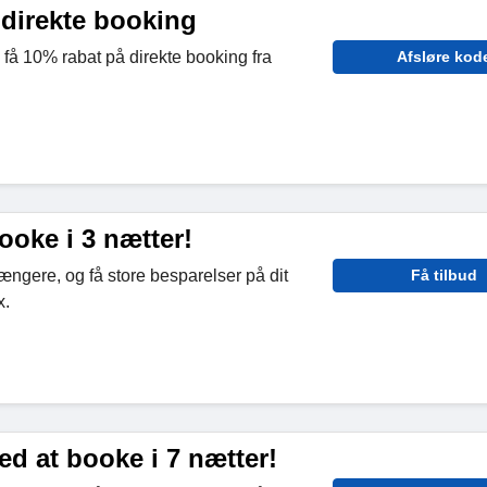
 direkte booking
 få 10% rabat på direkte booking fra
Afsløre kod
ooke i 3 nætter!
længere, og få store besparelser på dit
Få tilbud
x.
d at booke i 7 nætter!