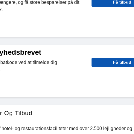
længere, og få store besparelser på dit
Få tilbud
x.
nyhedsbrevet
abatkode ved at tilmelde dig
Få tilbud
.
r Og Tilbud
 hotel- og restaurationsfaciliteter med over 2.500 lejligheder og