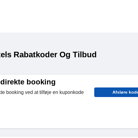
tels Rabatkoder Og Tilbud
 direkte booking
te booking ved at tilføje en kuponkode
Afsløre kod