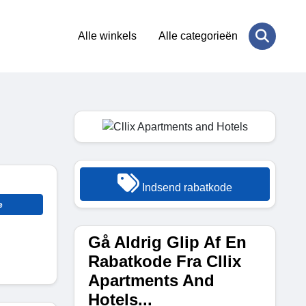
Alle winkels
Alle categorieën
Indsend rabatkode
e
Gå Aldrig Glip Af En
Rabatkode Fra Cllix
Apartments And
Hotels...