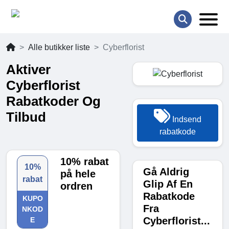
Alle butikker liste
Cyberflorist
Aktiver
Cyberflorist
Rabatkoder Og
Tilbud
Indsend
rabatkode
10% rabat
10%
Gå Aldrig
på hele
rabat
Glip Af En
ordren
Rabatkode
KUPO
Fra
NKOD
Cyberflorist...
E