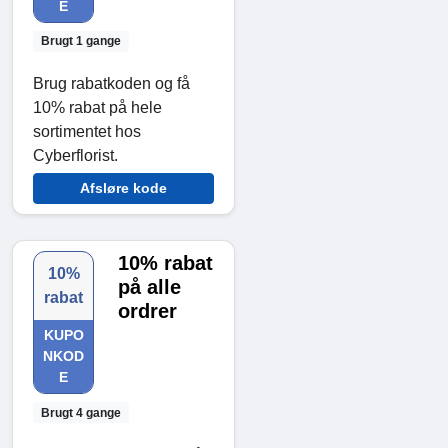
E
Brugt 1 gange
Brug rabatkoden og få
10% rabat på hele
sortimentet hos
Cyberflorist.
Afsløre kode
10% rabat
10%
på alle
rabat
ordrer
KUPO
NKOD
E
Brugt 4 gange