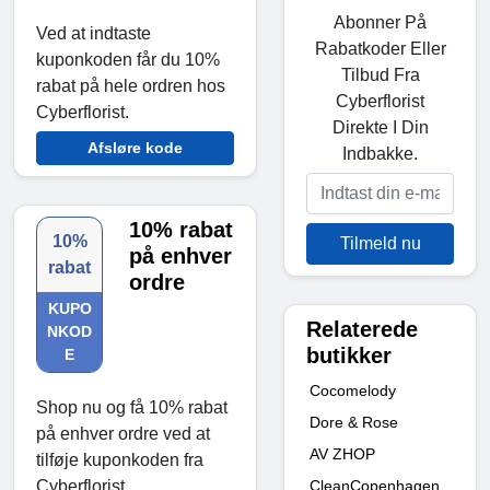
Abonner På
Ved at indtaste
Rabatkoder Eller
kuponkoden får du 10%
Tilbud Fra
rabat på hele ordren hos
Cyberflorist
Cyberflorist.
Direkte I Din
Afsløre kode
Indbakke.
10% rabat
10%
Tilmeld nu
på enhver
rabat
ordre
KUPO
Relaterede
NKOD
butikker
E
Cocomelody
Shop nu og få 10% rabat
Dore & Rose
på enhver ordre ved at
AV ZHOP
tilføje kuponkoden fra
CleanCopenhagen
Cyberflorist.