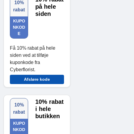
10%
på hele
rabat
siden
KUPO
NKOD
E
Få 10% rabat på hele
siden ved at tilføje
kuponkode fra
Cyberflorist.
Afsløre kode
10% rabat
10%
i hele
rabat
butikken
KUPO
NKOD