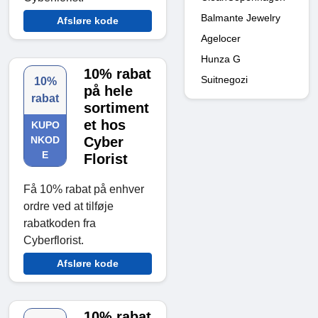
Balmante Jewelry
Afsløre kode
Agelocer
Hunza G
10% rabat
Suitnegozi
10%
på hele
rabat
sortiment
et hos
KUPO
NKOD
Cyber
E
Florist
Få 10% rabat på enhver
ordre ved at tilføje
rabatkoden fra
Cyberflorist.
Afsløre kode
10% rabat