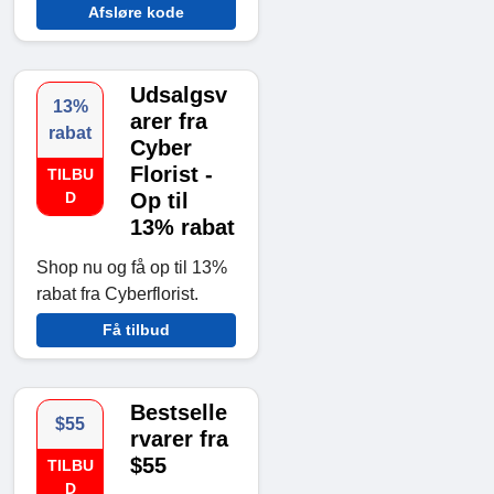
Afsløre kode
Udsalgsv
13%
arer fra
rabat
Cyber ​​
Florist -
TILBU
D
Op til
13% rabat
Shop nu og få op til 13%
rabat fra Cyberflorist.
Få tilbud
Bestselle
$55
rvarer fra
$55
TILBU
D