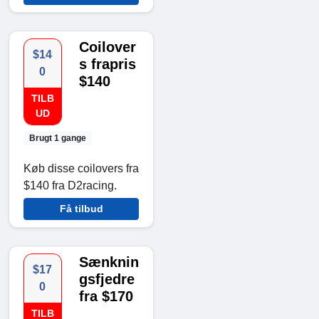
Coilover
$14
s frapris
0
$140
TILB
UD
Brugt 1 gange
Køb disse coilovers fra
$140 fra D2racing.
Få tilbud
Sænknin
$17
gsfjedre
0
fra $170
TILB