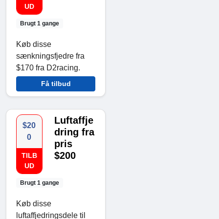
UD
Brugt 1 gange
Køb disse
sænkningsfjedre fra
$170 fra D2racing.
Få tilbud
Luftaffje
$20
dring fra
0
pris
$200
TILB
UD
Brugt 1 gange
Køb disse
luftaffjedringsdele til