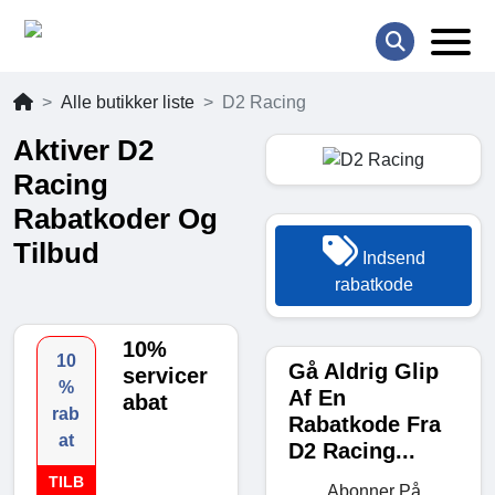
Alle butikker liste
D2 Racing
Aktiver D2
Racing
Rabatkoder Og
Tilbud
Indsend
rabatkode
10%
10
Gå Aldrig Glip
servicer
%
Af En
abat
rab
Rabatkode Fra
at
D2 Racing...
TILB
Abonner På