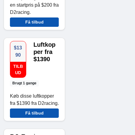
en startpris på $200 fra
D2racing.
Få tilbud
Luftkop
$13
per fra
90
$1390
TILB
UD
Brugt 1 gange
Køb disse luftkopper
fra $1390 fra D2racing.
Få tilbud