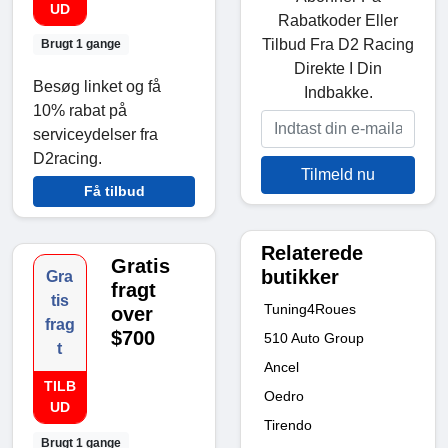
UD
Rabatkoder Eller
Tilbud Fra D2 Racing
Brugt 1 gange
Direkte I Din
Besøg linket og få
Indbakke.
10% rabat på
serviceydelser fra
D2racing.
Tilmeld nu
Få tilbud
Relaterede
Gratis
butikker
Gra
fragt
tis
Tuning4Roues
over
frag
$700
510 Auto Group
t
Ancel
TILB
Oedro
UD
Tirendo
Brugt 1 gange