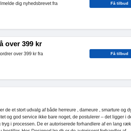
ilmelde dig nyhedsbrevet fra
Få tilbud
å over 399 kr
 ordrer over 399 kr fra
Få tilbud
r de et stort udvalg af både herreure , dameure , smarture og d
et og god service ikke bare noget, de postulerer – det ligger i 
g tryg i processen. De er autoriserede forhandlere af en lang ræ
du bestiller. Hos DesignerUre.dk er de autoriseret forhandler af