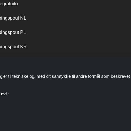
egratuito
ingspout NL
ingspout PL
ingspout KR
ingspout PT
gier til tekniske og, med dit samtykke til andre formål som beskrevet 
evt :
personale er ikke involveret, når du foretager et køb via disse links, 