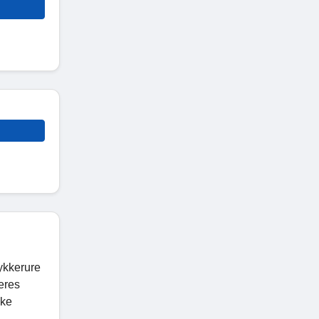
ykkerure
deres
kke