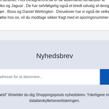
o og Jaguar . De har selvfølgelig også et bredt udvalg af design
r , Boss og Daniel Wellington . Derudover har vi også de velk
t købe hos os, vil du modtage sikker fragt med et sporingsnummer
Nyhedsbrev
meld" tilmelder du dig Shoppingspouts nyhedsbrev. Yderligere in
databeskyttelseserklæringen.