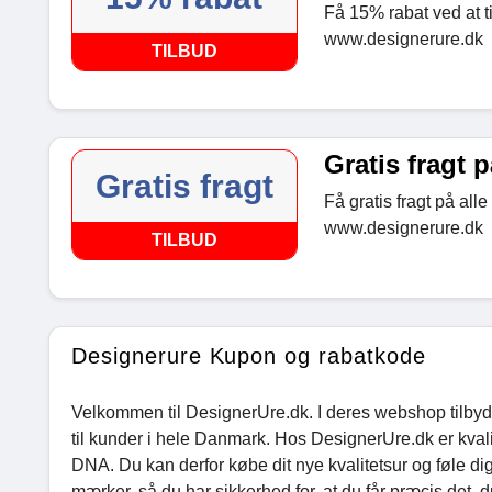
Få 15% rabat ved at t
www.designerure.dk
TILBUD
Gratis fragt p
Gratis fragt
Få gratis fragt på alle
www.designerure.dk
TILBUD
Designerure Kupon og rabatkode
Velkommen til DesignerUre.dk. I deres webshop tilbyde
til kunder i hele Danmark. Hos DesignerUre.dk er kvalit
DNA. Du kan derfor købe dit nye kvalitetsur og føle di
mærker, så du har sikkerhed for, at du får præcis det, 