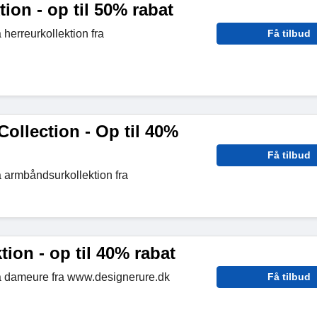
tion - op til 50% rabat
 herreurkollektion fra
Få tilbud
ollection - Op til 40%
Få tilbud
å armbåndsurkollektion fra
ion - op til 40% rabat
på dameure fra www.designerure.dk
Få tilbud