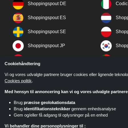
Shoppingspout DE
Codic
Shoppingspout ES
Shopp
Shoppingspout SE
Shopp
Shoppingspout JP
Shopp
Shoppingspout TR
Shopp
Cookiehåndtering
Shoppingspout NO
Vi og vores udvalgte partnere bruger cookies eller lignende teknolo
Cookies politik
.
Med hensyn til annoncering kan vi og vores udvalgte partnere 
Brug
præcise geolokationsdata
Brug
identifikationsteknikker
gennem enhedsanalyse
Gem og/eller få adgang til oplysninger på en enhed
Shoppingspout.com/dk eller dets 
Vi behandler dine personoplysninger til :