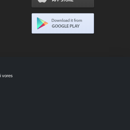
i vores
Shoppingspout.com/dk optjener kun