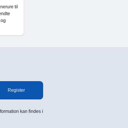
erure til
endte
 og
Register
formation kan findes i