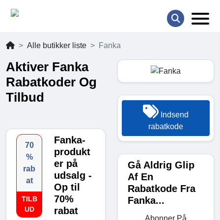
Alle butikker liste
Fanka
Aktiver Fanka
Rabatkoder Og
Tilbud
Indsend
rabatkode
Fanka-
70
produkt
%
er på
Gå Aldrig Glip
rab
udsalg -
Af En
at
Op til
Rabatkode Fra
70%
Fanka...
TILB
UD
rabat
Abonner På