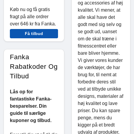
og accessories af høj
Køb nu og få gratis
kvalitet. Vi mener, at
fragt på alle ordrer
alle skal have det
over 646 kr fra Fanka.
godt med sig selv og
se godt ud, uanset
Få tilbud
om de skal træne i
fitnesscentret eller
bare bliver hjemme.
Fanka
Vi giver vores kunder
Rabatkoder Og
de værktøjer, de har
brug for, til nemt at
Tilbud
forbedre deres stil
ved at tilbyde unikke
Lås op for
designs, materialer af
fantastiske Fanka-
høj kvalitet og lave
besparelser. Din
priser. Du kan spare
guide til særlige
penge, mens du
kuponer og tilbud.
kigger på et bredt
udvalg af produkter,