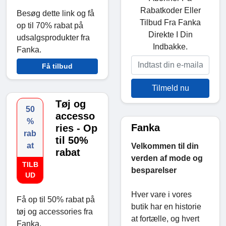
Rabatkoder Eller
Besøg dette link og få
Tilbud Fra Fanka
op til 70% rabat på
Direkte I Din
udsalgsprodukter fra
Indbakke.
Fanka.
Få tilbud
Tilmeld nu
Tøj og
50
accesso
%
Fanka
ries - Op
rab
til 50%
at
Velkommen til din
rabat
verden af mode og
TILB
besparelser
UD
Hver vare i vores
Få op til 50% rabat på
butik har en historie
tøj og accessories fra
at fortælle, og hvert
Fanka.