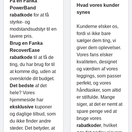
Få en Fanka
Hvad vores kunder
PowerBand
synes
rabatkode
for at få
styrke- og
Kunderne elsker os,
modstandsudstyr til en
fordi vi ikke bare
lavere pris.
sælger dem ting, vi
Brug en Fanka
giver dem oplevelser.
RecoverEase
Vores fans elsker
rabatkode
til at få de
kvaliteten, designet
ting, du har brug for til
og værdien af vores
at komme dig, uden at
leggings, som passer
overskride dit budget.
perfekt, og vores
Det bedste
af det
håndtasker, som altid
hele? Vores
er stilfulde. Mange
hjemmeside har
siger, at det er nemt at
eksklusive
kuponer
spare penge ved at
og daglige tilbud, som
bruge vores
du ikke finder andre
rabatkoder
, hvilket
steder. Det betyder, at