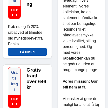
hverdag. Hvert
at
ng
element i vores
TILB
kollektion, fra en
UD
statement-håndtaske
til et par behagelige
Køb nu og få 20%
leggings til et
rabat ved at tilmelde
håndlavet smykke,
dig nyhedsbrevet fra
viser kvalitet, stil og
Fanka.
personlighed. Og
Få tilbud
med vores
rabatkoder
kan du
se godt ud uden at
Gratis
bruge mange penge.
Gra
fragt
tis
over 646
Vores mission: Gør
frag
kr
stil nem at få
t
Vi ønsker at gøre det
TILB
UD
muligt for alle at få tøj