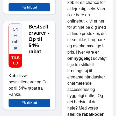
køb er en chance for
Få tilbud
at fejre dig selv. Vi er
ikke bare en
onlinebutik, vi er her
Bestsell
for at hjælpe dig med
54
ervarer -
at finde produkter, der
%
Op til
er smukke, brugbare
rab
54%
og overkommelige i
at
rabat
pris. Hver vare er
TILB
omhyggeligt
udvalgt,
UD
lige fra stilfuldt
træningstøj til
Køb disse
elegante håndtasker,
bestsellervarer og få
charmerende
op til 54% rabat fra
accessories og
Fanka.
hyggeligt nattøj. Og
det bedste af det
Få tilbud
hele? Med vores
særlige
rabatkoder