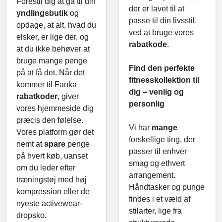
Forestil dig at gå til din
der er lavet til at
yndlingsbutik
og
passe til din livsstil,
opdage, at alt, hvad du
ved at bruge vores
elsker, er lige der, og
rabatkode
.
at du ikke behøver at
bruge mange penge
Find den perfekte
på at få det. Når det
fitnesskollektion til
kommer til Fanka
dig – venlig og
rabatkoder
, giver
personlig
vores hjemmeside dig
præcis den følelse.
Vi har
mange
Vores platform gør det
forskellige ting, der
nemt at
spare
penge
passer til enhver
på hvert køb, uanset
smag og ethvert
om du leder efter
arrangement.
træningstøj med høj
Håndtasker og punge
kompression eller de
findes i et væld af
nyeste activewear-
stilarter, lige fra
dropsko.