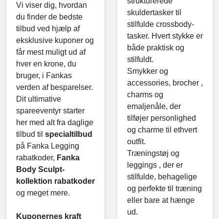
strukturerede
Vi viser dig, hvordan
skuldertasker til
du finder de bedste
stilfulde crossbody-
tilbud ved hjælp af
tasker. Hvert stykke er
eksklusive kuponer og
både praktisk og
får mest muligt ud af
stilfuldt.
hver en krone, du
Smykker og
bruger, i Fankas
accessories, brocher ,
verden af besparelser.
charms og
Dit ultimative
emaljenåle, der
spareeventyr starter
tilføjer personlighed
her med alt fra daglige
og charme til ethvert
tilbud til
specialtilbud
outfit.
på Fanka Legging
Træningstøj og
rabatkoder,
Fanka
leggings , der er
Body Sculpt-
stilfulde, behagelige
kollektion rabatkoder
og perfekte til træning
og meget mere.
eller bare at hænge
ud.
Kuponernes kraft