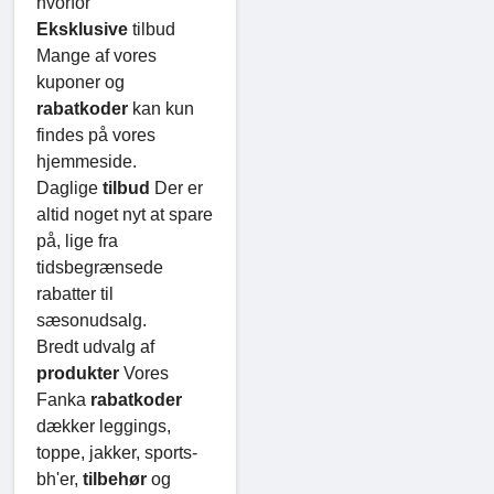
hvorfor
Eksklusive
tilbud
Mange af vores
kuponer og
rabatkoder
kan kun
findes på vores
hjemmeside.
Daglige
tilbud
Der er
altid noget nyt at spare
på, lige fra
tidsbegrænsede
rabatter til
sæsonudsalg.
Bredt udvalg af
produkter
Vores
Fanka
rabatkoder
dækker leggings,
toppe, jakker, sports-
bh'er,
tilbehør
og