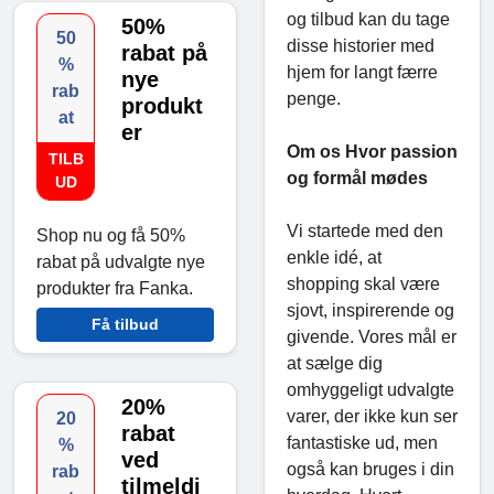
og tilbud kan du tage
50%
50
disse historier med
rabat på
%
hjem for langt færre
nye
rab
penge.
produkt
at
er
Om os Hvor passion
TILB
og formål mødes
UD
Vi startede med den
Shop nu og få 50%
enkle idé, at
rabat på udvalgte nye
shopping skal være
produkter fra Fanka.
sjovt, inspirerende og
Få tilbud
givende. Vores mål er
at sælge dig
omhyggeligt udvalgte
20%
varer, der ikke kun ser
20
rabat
fantastiske ud, men
%
ved
også kan bruges i din
rab
tilmeldi