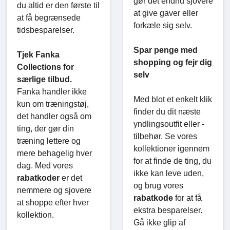
gør det endnu sjovere
du altid er den første til
at give gaver eller
at få begrænsede
forkæle sig selv.
tidsbesparelser.
Spar penge med
Tjek Fanka
shopping og fejr dig
Collections for
selv
særlige tilbud.
Fanka handler ikke
Med blot et enkelt klik
kun om træningstøj,
finder du dit næste
det handler også om
yndlingsoutfit eller -
ting, der gør din
tilbehør. Se vores
træning lettere og
kollektioner igennem
mere behagelig hver
for at finde de ting, du
dag. Med vores
ikke kan leve uden,
rabatkoder
er det
og brug vores
nemmere og sjovere
rabatkode
for at få
at shoppe efter hver
ekstra besparelser.
kollektion.
Gå ikke glip af