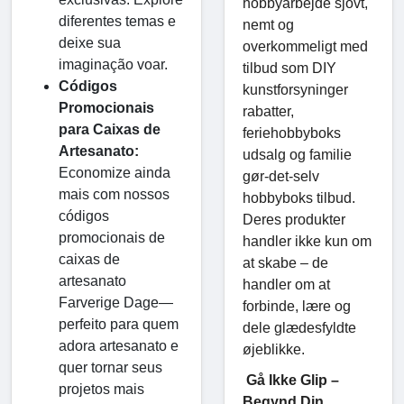
hobbyarbejde sjovt,
diferentes temas e
nemt og
deixe sua
overkommeligt med
imaginação voar.
tilbud som DIY
Códigos
kunstforsyninger
Promocionais
rabatter,
para Caixas de
feriehobbyboks
Artesanato:
udsalg og familie
Economize ainda
gør-det-selv
mais com nossos
hobbyboks tilbud.
códigos
Deres produkter
promocionais de
handler ikke kun om
caixas de
at skabe – de
artesanato
handler om at
Farverige Dage—
forbinde, lære og
perfeito para quem
dele glædesfyldte
adora artesanato e
øjeblikke.
quer tornar seus
Gå Ikke Glip –
projetos mais
Begynd Din