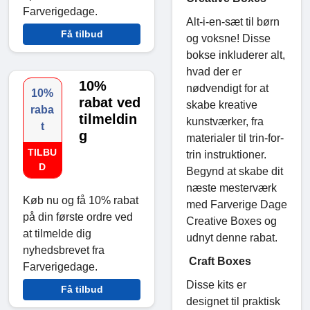
Farverigedage.
Alt-i-en-sæt til børn
Få tilbud
og voksne! Disse
bokse inkluderer alt,
hvad der er
10%
nødvendigt for at
10%
rabat ved
skabe kreative
raba
tilmeldin
kunstværker, fra
t
g
materialer til trin-for-
TILBU
trin instruktioner.
D
Begynd at skabe dit
næste mesterværk
Køb nu og få 10% rabat
med Farverige Dage
på din første ordre ved
Creative Boxes og
at tilmelde dig
udnyt denne rabat.
nyhedsbrevet fra
Craft Boxes
Farverigedage.
Disse kits er
Få tilbud
designet til praktisk