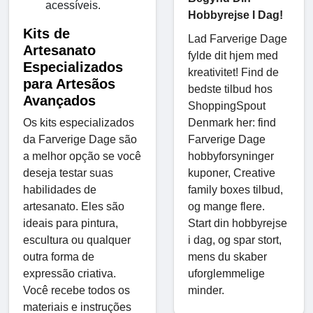
acessíveis.
Hobbyrejse I Dag!
Kits de
Lad Farverige Dage
Artesanato
fylde dit hjem med
Especializados
kreativitet! Find de
para Artesãos
bedste tilbud hos
Avançados
ShoppingSpout
Denmark her: find
Os kits especializados
Farverige Dage
da Farverige Dage são
hobbyforsyninger
a melhor opção se você
kuponer, Creative
deseja testar suas
family boxes tilbud,
habilidades de
og mange flere.
artesanato. Eles são
Start din hobbyrejse
ideais para pintura,
i dag, og spar stort,
escultura ou qualquer
mens du skaber
outra forma de
uforglemmelige
expressão criativa.
minder.
Você recebe todos os
materiais e instruções