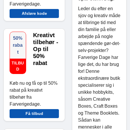
Farverigedage.
Leder du efter en
Afsløre kode
sjov og kreativ måde
at tilbringe tid med
din familie på eller
Kreativt
arbejde på nogle
50%
tilbehør -
spændende gør-det-
raba
Op til
selv-projekter?
t
50%
Farverige Dage har
rabat
TILBU
lige det, du har brug
D
for! Denne
ekstraordinære butik
Køb nu og få op til 50%
specialiserer sig i
rabat på kreativt
unikke hobbykits,
tilbehør fra
såsom Creative
Farverigedage.
Boxes, Craft Boxes
og Theme Booklets.
Få tilbud
Sådan kan
mennesker i alle