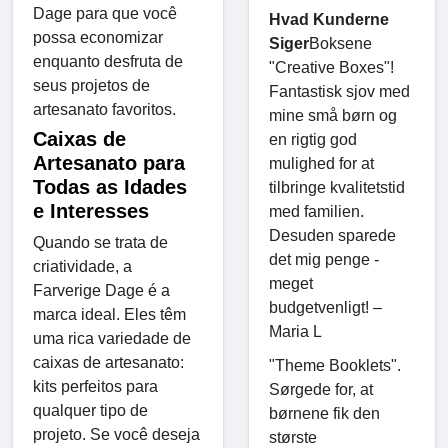
Dage para que você
Hvad Kunderne
possa economizar
Siger
Boksene
enquanto desfruta de
"Creative Boxes"!
seus projetos de
Fantastisk sjov med
artesanato favoritos.
mine små børn og
Caixas de
en rigtig god
Artesanato para
mulighed for at
Todas as Idades
tilbringe kvalitetstid
e Interesses
med familien.
Desuden sparede
Quando se trata de
det mig penge -
criatividade, a
meget
Farverige Dage é a
budgetvenligt! –
marca ideal. Eles têm
Maria L
uma rica variedade de
caixas de artesanato:
"Theme Booklets".
kits perfeitos para
Sørgede for, at
qualquer tipo de
børnene fik den
projeto. Se você deseja
største