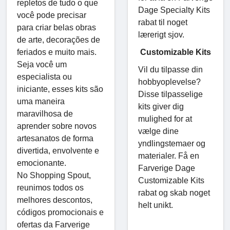
repletos de tudo o que
Dage Specialty Kits
você pode precisar
rabat til noget
para criar belas obras
lærerigt sjov.
de arte, decorações de
Customizable Kits
feriados e muito mais.
Seja você um
Vil du tilpasse din
especialista ou
hobbyoplevelse?
iniciante, esses kits são
Disse tilpasselige
uma maneira
kits giver dig
maravilhosa de
mulighed for at
aprender sobre novos
vælge dine
artesanatos de forma
yndlingstemaer og
divertida, envolvente e
materialer. Få en
emocionante.
Farverige Dage
No Shopping Spout,
Customizable Kits
reunimos todos os
rabat og skab noget
melhores descontos,
helt unikt.
códigos promocionais e
ofertas da Farverige