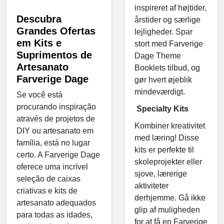
inspireret af højtider,
Descubra
årstider og særlige
Grandes Ofertas
lejligheder. Spar
em Kits e
stort med Farverige
Suprimentos de
Dage Theme
Artesanato
Booklets tilbud, og
Farverige Dage
gør hvert øjeblik
mindeværdigt.
Se você está
procurando inspiração
Specialty Kits
através de projetos de
Kombiner kreativitet
DIY ou artesanato em
med læring! Disse
família, está no lugar
kits er perfekte til
certo. A Farverige Dage
skoleprojekter eller
oferece uma incrível
sjove, lærerige
seleção de caixas
aktiviteter
criativas e kits de
derhjemme. Gå ikke
artesanato adequados
glip af muligheden
para todas as idades,
for at få en Farverige