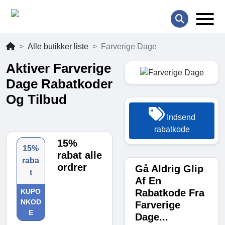
Alle butikker liste
Farverige Dage
Aktiver Farverige
Dage Rabatkoder
Og Tilbud
Indsend
rabatkode
15%
15%
rabat alle
raba
ordrer
Gå Aldrig Glip
t
Af En
Rabatkode Fra
KUPO
NKOD
Farverige
E
Dage...