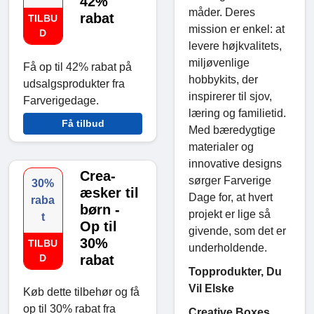
42%
måder. Deres
rabat
TILBU
mission er enkel: at
D
levere højkvalitets,
miljøvenlige
Få op til 42% rabat på
hobbykits, der
udsalgsprodukter fra
inspirerer til sjov,
Farverigedage.
læring og familietid.
Få tilbud
Med bæredygtige
materialer og
innovative designs
Crea-
sørger Farverige
30%
æsker til
Dage for, at hvert
raba
børn -
projekt er lige så
t
Op til
givende, som det er
30%
TILBU
underholdende.
D
rabat
Topprodukter, Du
Vil Elske
Køb dette tilbehør og få
op til 30% rabat fra
Creative Boxes