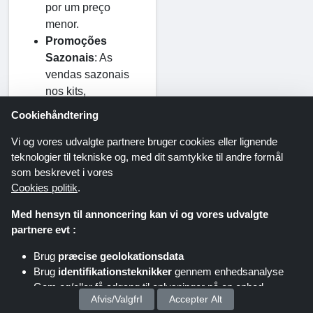
por um preço
menor.
Promoções
Sazonais
: As
vendas sazonais
nos kits,
especialmente nos
Cookiehåndtering
kits de feriados,
Vi og vores udvalgte partnere bruger cookies eller lignende
têm preços
teknologier til tekniske og, med dit samtykke til andre formål
reduzidos.
som beskrevet i vores
Perguntas
Cookies politik
.
Frequentes
Med hensyn til annoncering kan vi og vores udvalgte
Como posso
partnere evt :
resgatar meu
Brug
præcise geolokationsdata
código
Brug
identifikationsteknikker
gennem enhedsanalyse
promocional
Gem og/eller få adgang til oplysninger på en enhed
Farverige Dage?
Afvis/ValgfrI
Accepter Alt
Para aplicar um