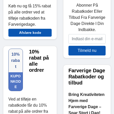
Abonner På
Køb nu og få 15% rabat
Rabatkoder Eller
på alle ordrer ved at
Tilbud Fra Farverige
tilføje rabatkoden fra
Dage Direkte I Din
Farverigedage.
Indbakke.
Afsløre kode
Tilmeld nu
10%
10%
rabat på
raba
alle
t
ordrer
Farverige Dage
Rabatkoder og
KUPO
NKOD
tilbud
E
Bring Kreativiteten
Ved at tilføje en
Hjem med
rabatkode får du 10%
Farverige Dage –
rabat på alle ordrer fra
Spar Stort i Dag!