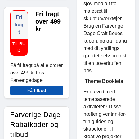
sjov med alt fra
malesæt til
Fri fragt
Fri
skulpturværktøjer.
over 499
frag
Brug en Farverige
kr
t
Dage Craft Boxes
kupon, og gå i gang
TILBU
med dit yndlings
D
gør-det-selv-projekt
til en uovertruffen
Få fri fragt på alle ordrer
pris.
over 499 kr hos
Farverigedage.
Theme Booklets
Få tilbud
Er du vild med
temabaserede
aktiviteter? Disse
Farverige Dage
hæfter giver trin-for-
trin guides og
Rabatkoder og
skabeloner til
tilbud
kreative projekter