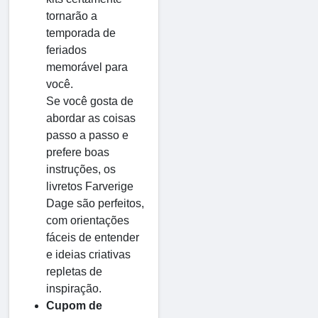
tornarão a
temporada de
feriados
memorável para
você.
Se você gosta de
abordar as coisas
passo a passo e
prefere boas
instruções, os
livretos Farverige
Dage são perfeitos,
com orientações
fáceis de entender
e ideias criativas
repletas de
inspiração.
Cupom de