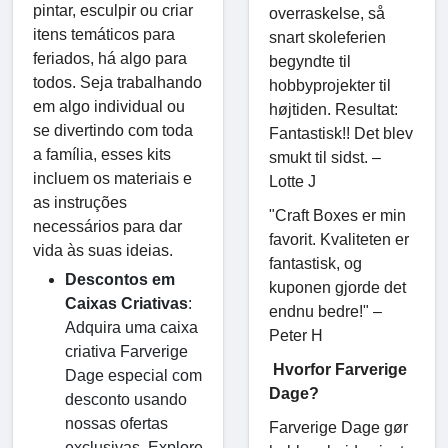
pintar, esculpir ou criar
overraskelse, så
itens temáticos para
snart skoleferien
feriados, há algo para
begyndte til
todos. Seja trabalhando
hobbyprojekter til
em algo individual ou
højtiden. Resultat:
se divertindo com toda
Fantastisk!! Det blev
a família, esses kits
smukt til sidst. –
incluem os materiais e
Lotte J
as instruções
"Craft Boxes er min
necessários para dar
favorit. Kvaliteten er
vida às suas ideias.
fantastisk, og
Descontos em
kuponen gjorde det
Caixas Criativas
:
endnu bedre!" –
Adquira uma caixa
Peter H
criativa Farverige
Hvorfor Farverige
Dage especial com
Dage?
desconto usando
nossas ofertas
Farverige Dage gør
exclusivas. Explore