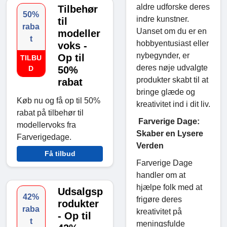
aldre udforske deres
Tilbehør
50%
indre kunstner.
til
raba
Uanset om du er en
modeller
t
hobbyentusiast eller
voks -
nybegynder, er
Op til
TILBU
deres nøje udvalgte
D
50%
produkter skabt til at
rabat
bringe glæde og
Køb nu og få op til 50%
kreativitet ind i dit liv.
rabat på tilbehør til
Farverige Dage:
modellervoks fra
Skaber en Lysere
Farverigedage.
Verden
Få tilbud
Farverige Dage
handler om at
hjælpe folk med at
Udsalgsp
42%
frigøre deres
rodukter
raba
kreativitet på
- Op til
t
meningsfulde