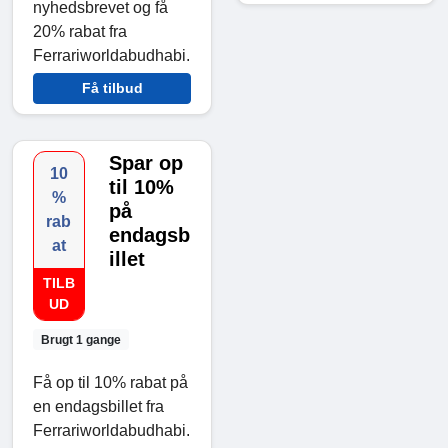
nyhedsbrevet og få
20% rabat fra
Ferrariworldabudhabi.
Få tilbud
Spar op
10
til 10%
%
på
rab
endagsb
at
illet
TILB
UD
Brugt 1 gange
Få op til 10% rabat på
en endagsbillet fra
Ferrariworldabudhabi.