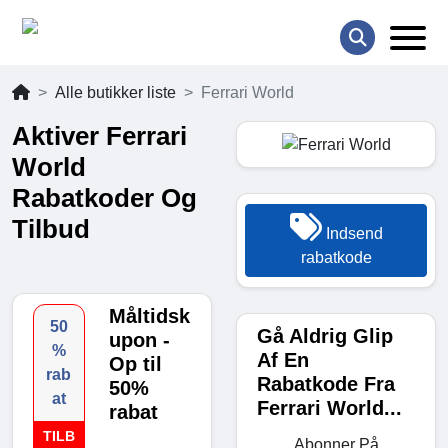
Alle butikker liste
Ferrari World
Aktiver Ferrari
World
Rabatkoder Og
Tilbud
Indsend
rabatkode
Måltidsk
50
Gå Aldrig Glip
upon -
%
Af En
Op til
rab
Rabatkode Fra
50%
at
Ferrari World...
rabat
TILB
Abonner På