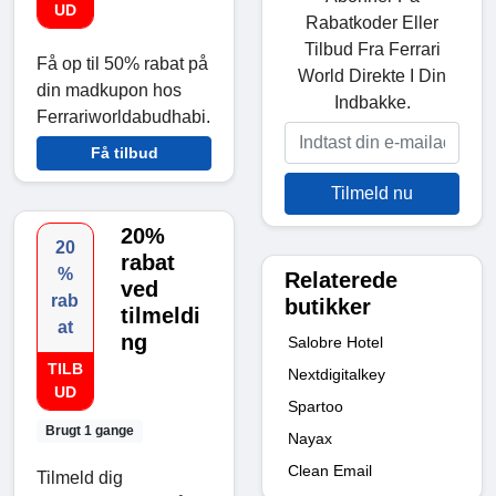
UD
Rabatkoder Eller
Tilbud Fra Ferrari
Få op til 50% rabat på
World Direkte I Din
din madkupon hos
Indbakke.
Ferrariworldabudhabi.
Få tilbud
Tilmeld nu
20%
20
rabat
%
Relaterede
ved
rab
butikker
tilmeldi
at
ng
Salobre Hotel
TILB
Nextdigitalkey
UD
Spartoo
Brugt 1 gange
Nayax
Clean Email
Tilmeld dig