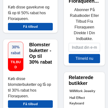
Floraqueen...
Køb disse gavekurve og
Abonner På
få op til 50% rabat hos
Rabatkoder Eller
Floraqueen.
Tilbud Fra
Få tilbud
Floraqueen
Direkte I Din
Indbakke.
Blomster
30%
buketter -
rabat
Op til
Tilmeld nu
30% rabat
TILBU
D
Relaterede
Køb disse
butikker
blomsterbuketter og få op
til 30% rabat hos
WillWork Jewelry
Floraqueen.
Hall Effect
Keyboard
Få tilbud