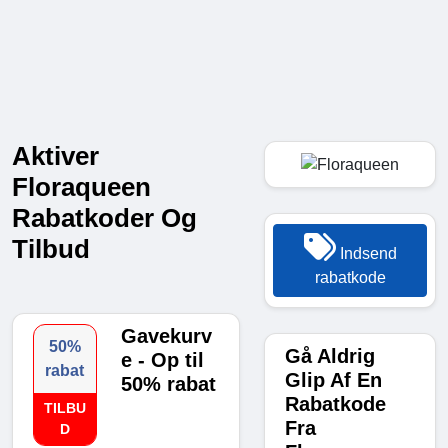
Aktiver
Floraqueen
Rabatkoder Og
Tilbud
Indsend
rabatkode
Gavekurv
50%
Gå Aldrig
e - Op til
rabat
Glip Af En
50% rabat
Rabatkode
TILBU
Fra
D