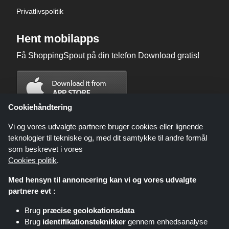
Privatlivspolitik
Hent mobilapps
Få ShoppingSpout på din telefon Download gratis!
Cookiehåndtering
Vi og vores udvalgte partnere bruger cookies eller lignende
teknologier til tekniske og, med dit samtykke til andre formål
som beskrevet i vores
Cookies politik
.
Med hensyn til annoncering kan vi og vores udvalgte
partnere evt :
Brug
præcise geolokationsdata
Shoppingspout.com/dk eller dets personale er ikke involveret, når du
Brug
identifikationsteknikker
gennem enhedsanalyse
foretager et køb via disse links, Shoppingspout.com/dk optjener kun