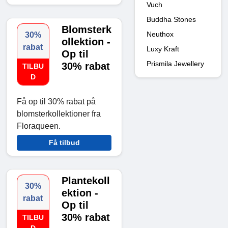
Vuch
Buddha Stones
Blomsterk
Neuthox
30%
ollektion -
rabat
Luxy Kraft
Op til
Prismila Jewellery
30% rabat
TILBU
D
Få op til 30% rabat på
blomsterkollektioner fra
Floraqueen.
Få tilbud
Plantekoll
30%
ektion -
rabat
Op til
30% rabat
TILBU