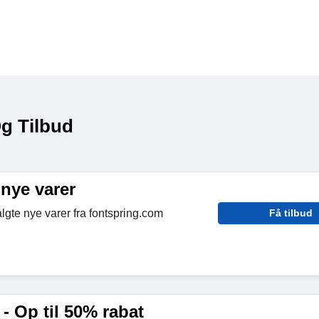
g Tilbud
nye varer
gte nye varer fra fontspring.com
Få tilbud
 - Op til 50% rabat