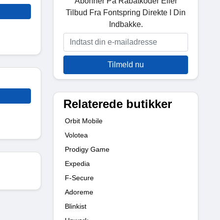
Abonner På Rabatkoder Eller
Tilbud Fra Fontspring Direkte I Din
Indbakke.
Tilmeld nu
Relaterede butikker
Orbit Mobile
Volotea
Prodigy Game
Expedia
F-Secure
Adoreme
Blinkist