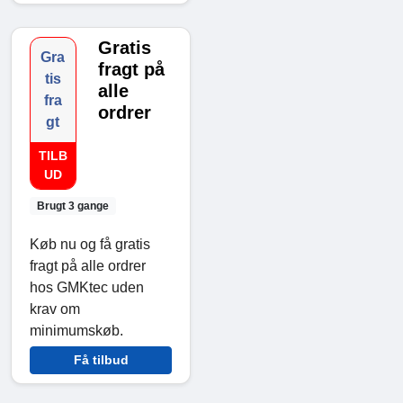
Gratis
Gra
fragt på
tis
alle
fra
ordrer
gt
TILB
UD
Brugt 3 gange
Køb nu og få gratis
fragt på alle ordrer
hos GMKtec uden
krav om
minimumskøb.
Få tilbud