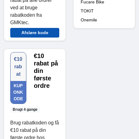
rabat på alle ordrer
Fucare Bike
ved at bruge
TOKIT
rabatkoden fra
Onemile
GMKtec.
Afsløre kode
€10
€10
rabat på
rab
din
at
første
ordre
KUP
ONK
ODE
Brugt 4 gange
Brug rabatkoden og få
€10 rabat på din
første ordre hos