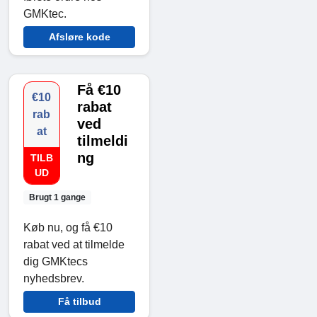
GMKtec.
Afsløre kode
Få €10
€10
rabat
rab
ved
at
tilmeldi
ng
TILB
UD
Brugt 1 gange
Køb nu, og få €10
rabat ved at tilmelde
dig GMKtecs
nyhedsbrev.
Få tilbud