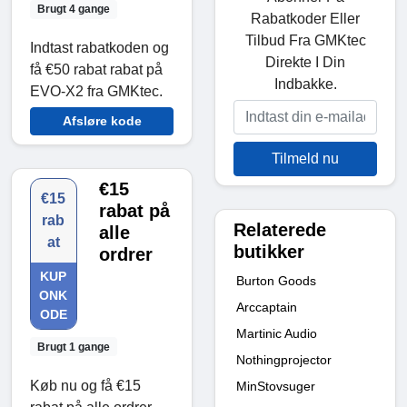
Brugt 4 gange
Rabatkoder Eller
Tilbud Fra GMKtec
Indtast rabatkoden og
Direkte I Din
få €50 rabat rabat på
Indbakke.
EVO-X2 fra GMKtec.
Afsløre kode
Tilmeld nu
€15
€15
rabat på
rab
Relaterede
alle
at
butikker
ordrer
KUP
Burton Goods
ONK
Arccaptain
ODE
Martinic Audio
Brugt 1 gange
Nothingprojector
Køb nu og få €15
MinStovsuger