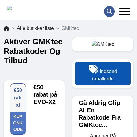
Alle butikker liste
GMKtec
Aktiver GMKtec
Rabatkoder Og
Tilbud
Indsend
rabatkode
€50
€50
rabat på
rab
EVO-X2
Gå Aldrig Glip
at
Af En
Rabatkode Fra
KUP
ONK
GMKtec...
ODE
Abonner På