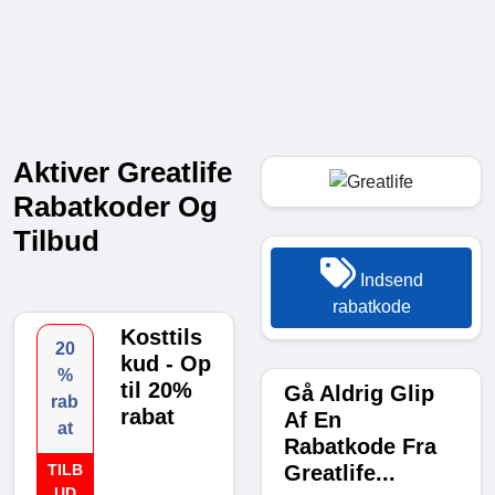
Aktiver Greatlife
Rabatkoder Og
Tilbud
Indsend
rabatkode
Kosttils
20
kud - Op
%
til 20%
Gå Aldrig Glip
rab
rabat
Af En
at
Rabatkode Fra
Greatlife...
TILB
UD