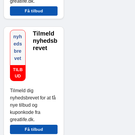
greatlife.dk.
Få tilbud
Tilmeld
nyh
nyhedsb
eds
revet
bre
vet
TILB
UD
Tilmeld dig
nyhedsbrevet for at få
nye tilbud og
kuponkode fra
greatlife.dk.
Få tilbud