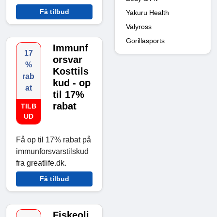
Få tilbud
Yakuru Health
Valyross
Gorillasports
Immunf
17
orsvar
%
Kosttils
rab
kud - op
at
til 17%
rabat
TILB
UD
Få op til 17% rabat på
immunforsvarstilskud
fra greatlife.dk.
Få tilbud
Fiskeoli