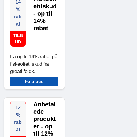
14
etilskud
%
- op til
rab
14%
at
rabat
TILB
UD
Få op til 14% rabat på
fiskeolietilskud fra
greatlife.dk.
Få tilbud
Anbefal
12
ede
%
produkt
rab
er - op
at
til 12%