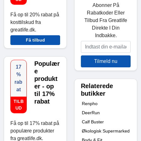
Abonner På
Rabatkoder Eller
Få op til 20% rabat på
Tilbud Fra Greatlife
kosttilskud fra
Direkte I Din
greatlife.dk.
Indbakke.
Få tilbud
Tilmeld nu
Populær
17
e
%
produkt
rab
Relaterede
er - op
at
butikker
til 17%
rabat
TILB
Renpho
UD
DeerRun
Calf Buster
Få op til 17% rabat på
populære produkter
Økologisk Supermarked
fra greatlife.dk.
Body & Fit