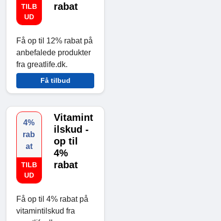
rabat
TILB
UD
Få op til 12% rabat på
anbefalede produkter
fra greatlife.dk.
Få tilbud
Vitamint
4%
ilskud -
rab
op til
at
4%
rabat
TILB
UD
Få op til 4% rabat på
vitamintilskud fra