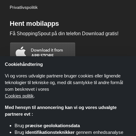
Privatlivspolitik
Hent mobilapps
Få ShoppingSpout på din telefon Download gratis!
Cookiehåndtering
Vi og vores udvalgte partnere bruger cookies eller lignende
teknologier til tekniske og, med dit samtykke til andre formål
som beskrevet i vores
Cookies politik
.
Med hensyn til annoncering kan vi og vores udvalgte
partnere evt :
Brug
præcise geolokationsdata
Shoppingspout.com/dk eller dets personale er ikke involveret, når du
Brug
identifikationsteknikker
gennem enhedsanalyse
foretager et køb via disse links, Shoppingspout.com/dk optjener kun