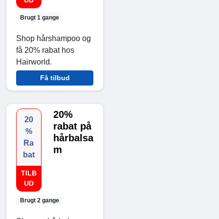
UD
Brugt 1 gange
Shop hårshampoo og
få 20% rabat hos
Hairworld.
Få tilbud
20%
20
rabat på
%
hårbalsa
Ra
m
bat
TILB
UD
Brugt 2 gange