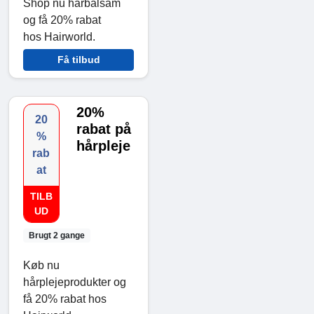
Shop nu hårbalsam
og få 20% rabat
hos Hairworld.
Få tilbud
20%
20
rabat på
%
hårpleje
rab
at
TILB
UD
Brugt 2 gange
Køb nu
hårplejeprodukter og
få 20% rabat hos