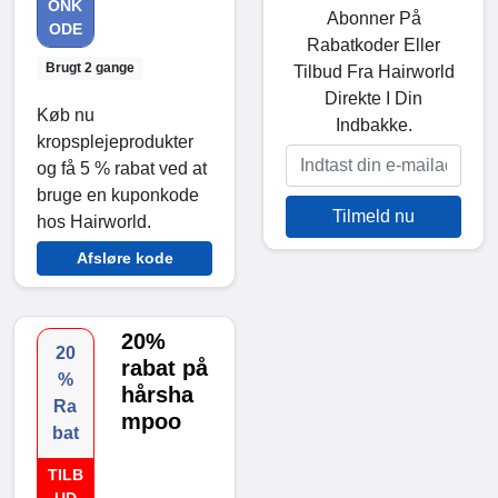
ONK
Abonner På
ODE
Rabatkoder Eller
Brugt 2 gange
Tilbud Fra Hairworld
Direkte I Din
Køb nu
Indbakke.
kropsplejeprodukter
og få 5 % rabat ved at
bruge en kuponkode
Tilmeld nu
hos Hairworld.
Afsløre kode
20%
20
rabat på
%
hårsha
Ra
mpoo
bat
TILB