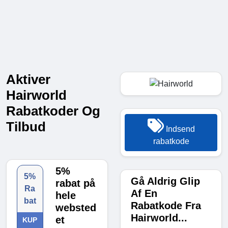
Aktiver
Hairworld
Rabatkoder Og
Tilbud
Indsend
rabatkode
5%
5%
Gå Aldrig Glip
rabat på
Ra
Af En
hele
bat
Rabatkode Fra
websted
Hairworld...
et
KUP