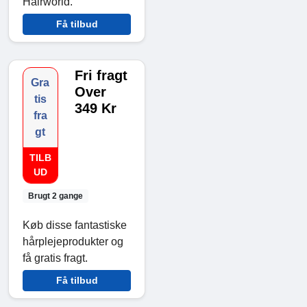
Hairworld.
Få tilbud
Fri fragt
Gra
Over
tis
349 Kr
fra
gt
TILB
UD
Brugt 2 gange
Køb disse fantastiske
hårplejeprodukter og
få gratis fragt.
Få tilbud