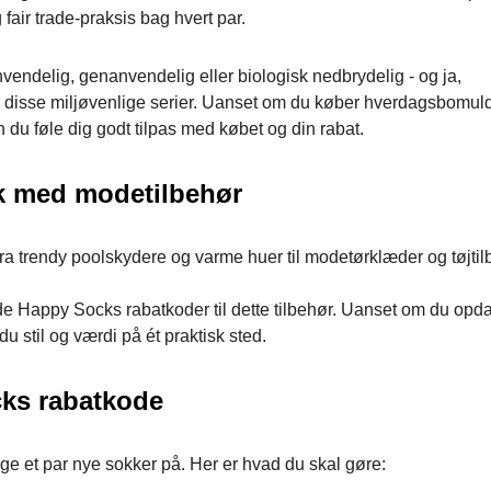
fair trade-praksis bag hvert par.
ndelig, genanvendelig eller biologisk nedbrydelig - og ja,
r disse miljøvenlige serier. Uanset om du køber hverdagsbomul
an du føle dig godt tilpas med købet og din rabat.
ok med modetilbehør
Fra trendy poolskydere og varme huer til modetørklæder og tøjtil
de Happy Socks rabatkoder til dette tilbehør. Uanset om du opda
du stil og værdi på ét praktisk sted.
cks rabatkode
age et par nye sokker på. Her er hvad du skal gøre: