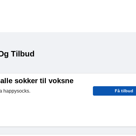
Og Tilbud
alle sokker til voksne
ra happysocks.
Få tilbud