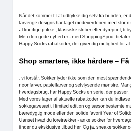
Når det kommer til at udtrykke dig selv fra bunden, er
farverige designs har taget modeverdenen med storm o
af finurlige prikker, klassiske striber eller dyreprint, 
Men den gode nyhed er - med ShoppingSpout betaler du 
Happy Socks rabatkoder, der giver dig mulighed for at 
Shop smartere, ikke hårdere – Få 
, vi forstår. Sokker lyder ikke som den mest spændende
neonfarver, pastelfarver og selvlysende mønstre. Mangler 
hverdagsbrug, har Happy Socks en serie, der passer.
Med vores lager af aktuelle rabatkoder kan du indløse b
sokkegavesæt til limited edition og sæsonbestemte multi
bæredygtig mode eller den solide favorit Year of Solids
Uanset hvad du foretrækker - ankelsokker for hverdagsl
finder du eksklusive tilbud her. Og ja, sneakersokker 