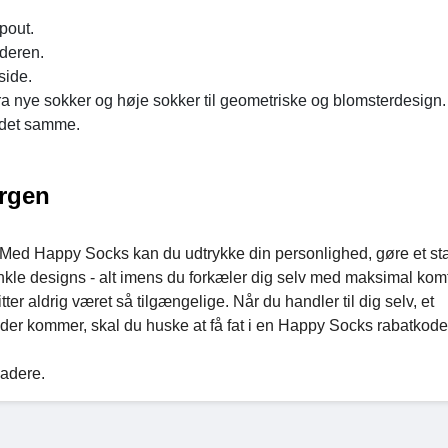
pout.
lderen.
side.
fra nye sokker og høje sokker til geometriske og blomsterdesign.
 det samme.
orgen
r. Med Happy Socks kan du udtrykke din personlighed, gøre et s
kle designs - alt imens du forkæler dig selv med maksimal komf
r aldrig været så tilgængelige. Når du handler til dig selv, et
 der kommer, skal du huske at få fat i en Happy Socks rabatkode 
gladere.