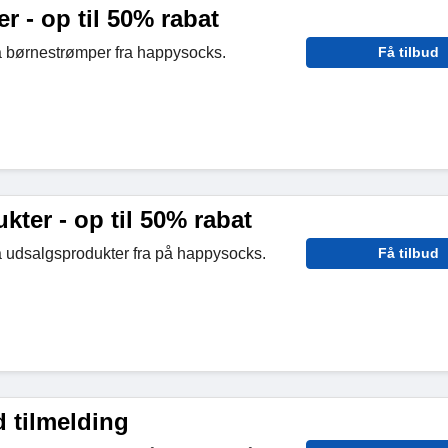
 - op til 50% rabat
å børnestrømper fra happysocks.
Få tilbud
ter - op til 50% rabat
å udsalgsprodukter fra på happysocks.
Få tilbud
 tilmelding