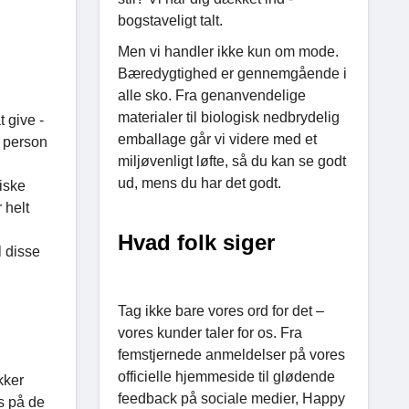
bogstaveligt talt.
Men vi handler ikke kun om mode.
Bæredygtighed er gennemgående i
alle sko. Fra genanvendelige
materialer til biologisk nedbrydelig
 give -
emballage går vi videre med et
g person
miljøvenligt løfte, så du kan se godt
ud, mens du har det godt.
iske
 helt
Hvad folk siger
l disse
Tag ikke bare vores ord for det –
vores kunder taler for os. Fra
femstjernede anmeldelser på vores
officielle hjemmeside til glødende
kker
feedback på sociale medier, Happy
s på de