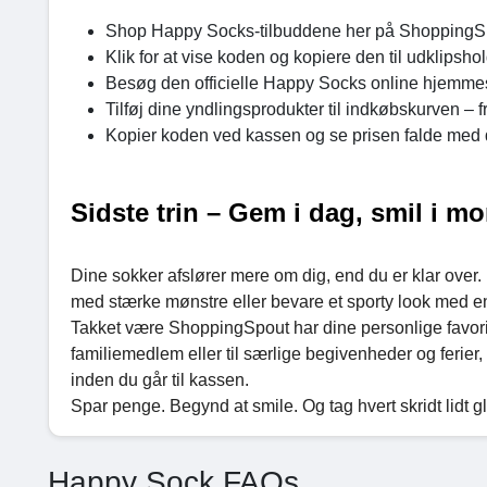
Shop Happy Socks-tilbuddene her på ShoppingS
Klik for at vise koden og kopiere den til udklipsho
Besøg den officielle Happy Socks online hjemme
Tilføj dine yndlingsprodukter til indkøbskurven – 
Kopier koden ved kassen og se prisen falde med
Sidste trin – Gem i dag, smil i m
Dine sokker afslører mere om dig, end du er klar ove
med stærke mønstre eller bevare et sporty look med en
Takket være ShoppingSpout har dine personlige favoritte
familiemedlem eller til særlige begivenheder og ferier,
inden du går til kassen.
Spar penge. Begynd at smile. Og tag hvert skridt lidt 
Happy Sock FAQs