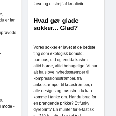
farve og et strejf af kreativitet.
e,
Hvad gør glade
du er fan
sokker... Glad?
emprøvede
Vores sokker er lavet af de bedste
r
ting som økologisk bomuld,
bambus, uld og endda kashmir -
altid bløde, altid behagelige. Vi har
alt fra sjove nyhedsstrømper til
kompressionsstrømper, fra
ankelstrømper til knæstrømper, i
alle designs og mønstre, du kan
komme i tanke om. Har du brug for
s.
en prangende prikke? Et funky
d mode -
dyreprint? En munter ferie-tastisk
stil? Vi har dig dækket ind -