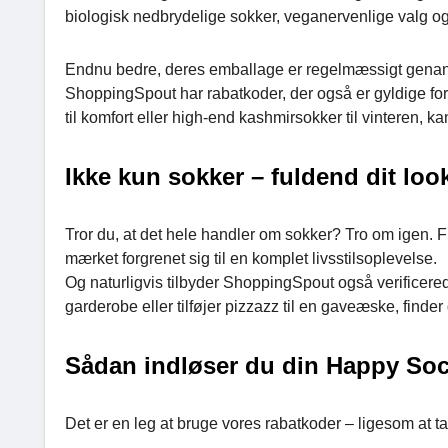
biologisk nedbrydelige sokker, veganervenlige valg og 
Endnu bedre, deres emballage er regelmæssigt genanve
ShoppingSpout har rabatkoder, der også er gyldige fo
til komfort eller high-end kashmirsokker til vinteren, k
Ikke kun sokker – fuldend dit lo
Tror du, at det hele handler om sokker? Tro om igen. 
mærket forgrenet sig til en komplet livsstilsoplevelse.
Og naturligvis tilbyder ShoppingSpout også verificere
garderobe eller tilføjer pizzazz til en gaveæske, finder 
Sådan indløser du din Happy So
Det er en leg at bruge vores rabatkoder – ligesom at t