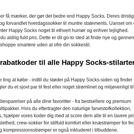
 der få mærker, der gør det bedre end Happy Socks. Deres dristig
g forvandlet hverdagssokker til muntre statements. Uanset om 
tilbyder Happy Socks noget til ethvert humør og enhver lejlighed.
aldrig fuld pris. Dette er dit go-to sted at finde nye og genn
shoppe smartere uden at ofre din sokkestil.
rabatkoder til alle Happy Socks-stilarte
 ting at købe - indtil du støder på Happy Socks-siden og finder
du et sjovt par til fest eller noget strømlinet og miljøvenligt til
esparelser på alle dine favoritter - fra bestsellere og premium
pakker. Hvis du eftertragter den naturlige farvestofkollektion,
, hjælper vores koder dig med at score dem alle til en lavere pri
ethed, crew-sokker for stilfuld komfort eller knæstrømper for fe
og kompressionsstrømper er også inkluderet i tilbuddene.