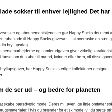
glade sokker til enhver lejlighed Det har
aveæsker og abonnementstjenester gør Happy Socks det nemt at
en rabatkode til Happy Socks-gavesæt til at overraske en særli
din bryllupsdag.
tnersamarbejderne og samlerudgaven giver virkelig karakterist
Uanset om du køber til mænd, kvinder eller børn, vil disse gaver
bryllupsgaver, har Happy Socks særlige kollektioner designet ti
r.
om de ser ud – og bedre for planeten
il at skabe bæredygtig mode. Deres miljøvenlige linje omfatter so
ugsmaterialer. Hvis du brænder for etisk mode, vil du sætte pri