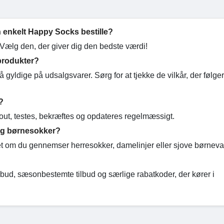
 enkelt Happy Socks bestille?
 Vælg den, der giver dig den bedste værdi!
produkter?
gyldige på udsalgsvarer. Sørg for at tjekke de vilkår, der følge
?
pout, testes, bekræftes og opdateres regelmæssigt.
- og børnesokker?
nset om du gennemser herresokker, damelinjer eller sjove børneva
bud, sæsonbestemte tilbud og særlige rabatkoder, der kører i