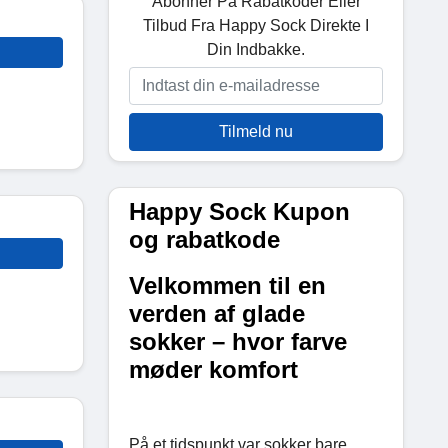
Abonner På Rabatkoder Eller
Tilbud Fra Happy Sock Direkte I
Din Indbakke.
Tilmeld nu
Happy Sock Kupon
og rabatkode
Velkommen til en
verden af glade
sokker – hvor farve
møder komfort
På et tidspunkt var sokker bare...