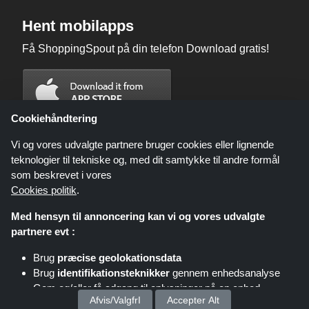
Hent mobilapps
Få ShoppingSpout på din telefon Download gratis!
Cookiehåndtering
Vi og vores udvalgte partnere bruger cookies eller lignende
teknologier til tekniske og, med dit samtykke til andre formål
som beskrevet i vores
Cookies politik
.
Med hensyn til annoncering kan vi og vores udvalgte
partnere evt :
Brug
præcise geolokationsdata
Shoppingspout.com/dk eller dets personale er ikke involveret, når du
Brug
identifikationsteknikker
gennem enhedsanalyse
foretager et køb via disse links, Shoppingspout.com/dk optjener kun
kommission gennem disse links/tilbud.
Gem og/eller få adgang til oplysninger på en enhed
Ophavsret © 2026 ShoppingSpout Alle rettigheder forbeholdes
Afvis/ValgfrI
Accepter Alt