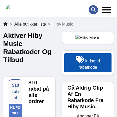
Alle butikker liste
Hiby Music
Aktiver Hiby
Music
Rabatkoder Og
Tilbud
Indsend
rabatkode
$10
$10
Gå Aldrig Glip
rabat på
rab
Af En
alle
at
Rabatkode Fra
ordrer
Hiby Music...
KUPO
NKO
Abonner På