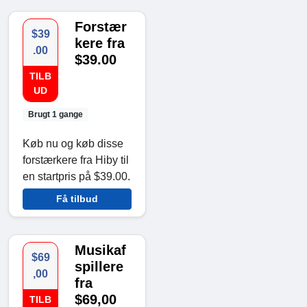
Forstær
$39
kere fra
.00
$39.00
TILB
UD
Brugt 1 gange
Køb nu og køb disse
forstærkere fra Hiby til
en startpris på $39.00.
Få tilbud
Musikaf
$69
spillere
,00
fra
$69,00
TILB