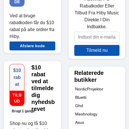
DE
Rabatkoder Eller
Tilbud Fra Hiby Music
Ved at bruge
Direkte I Din
rabatkoden får du $10
Indbakke.
rabat på alle ordrer fra
Hiby.
Afsløre kode
Tilmeld nu
$10
$10
Relaterede
rabat
rab
butikker
ved at
at
tilmelde
NordicProjektor
dig
TILB
Bluetti
UD
nyhedsb
Ghd
revet
Brugt 1 gange
Meshnology
Asus
Shop nu og få $10