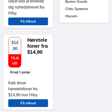
rabat ved at tilmelde
Burton Goods
dig nyhedsbrevet fra
Chitu Systems
Hiby.
Xtucam
Få tilbud
Høretele
$14
foner fra
,90
$14,90
TILB
UD
Brugt 1 gange
Køb disse
høretelefoner fra
$14,90 hos Hiby.
Få tilbud