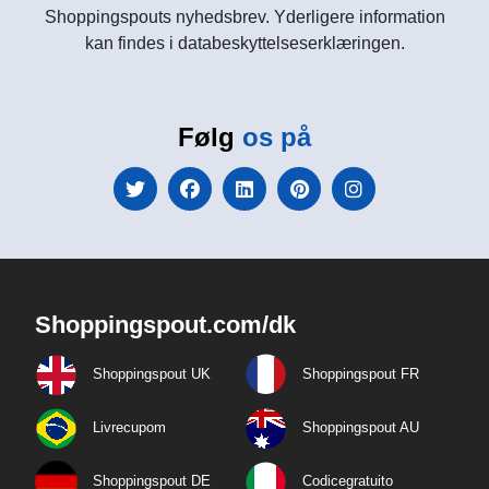
Shoppingspouts nyhedsbrev. Yderligere information
kan findes i databeskyttelseserklæringen.
Følg
os på
Shoppingspout.com/dk
Shoppingspout UK
Shoppingspout FR
Livrecupom
Shoppingspout AU
Shoppingspout DE
Codicegratuito