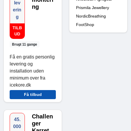
lev
ng
Prismila Jewellery
erin
NordicBreathing
g
FootShop
TILB
UD
Brugt 11 gange
Få en gratis personlig
levering og
installation uden
minimum over fra
icekore.dk
Få tilbud
Challen
45.
ger
000
Karret