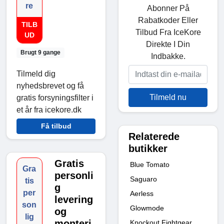
re
Abonner På
Rabatkoder Eller
TILB
Tilbud Fra IceKore
UD
Direkte I Din
Brugt 9 gange
Indbakke.
Tilmeld dig
nyhedsbrevet og få
Tilmeld nu
gratis forsyningsfilter i
et år fra icekore.dk
Få tilbud
Relaterede
butikker
Gratis
Blue Tomato
Gra
personli
Saguaro
tis
g
per
Aerless
levering
son
Glowmode
og
lig
monteri
Knockout Fightgear