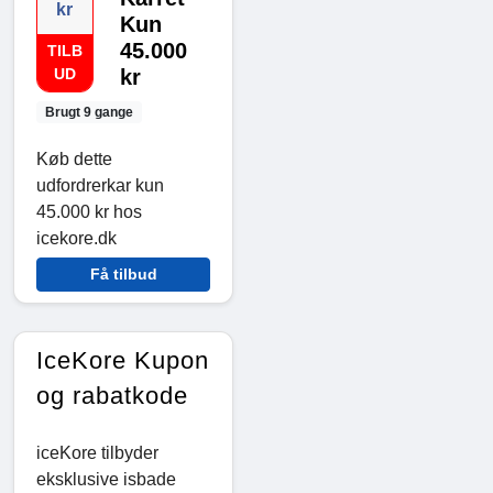
kr
Kun
45.000
TILB
UD
kr
Brugt 9 gange
Køb dette
udfordrerkar kun
45.000 kr hos
icekore.dk
Få tilbud
IceKore Kupon
og rabatkode
iceKore tilbyder
eksklusive isbade