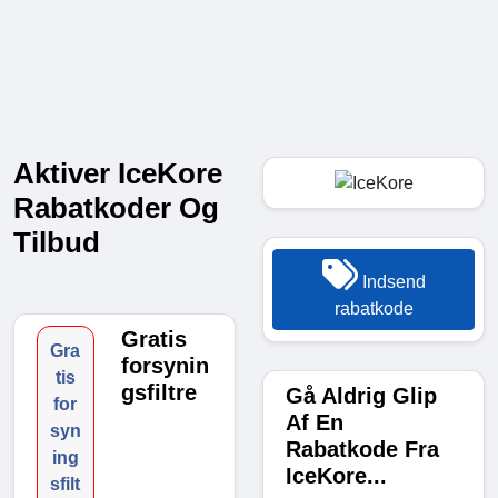
Aktiver IceKore
Rabatkoder Og
Tilbud
Indsend
rabatkode
Gratis
Gra
forsynin
tis
gsfiltre
Gå Aldrig Glip
for
Af En
syn
Rabatkode Fra
ing
IceKore...
sfilt