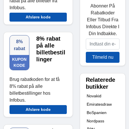
rabat på alle billetter fra
Abonner På
Infobus.
Rabatkoder
Afsløre kode
Eller Tilbud Fra
Infobus Direkte I
Din Indbakke.
8% rabat
8%
på alle
rabat
billetbestil
Tilmeld nu
linger
KUPON
KODE
Relaterede
Brug rabatkoden for at få
butikker
8% rabat på alle
billetbestillinger hos
Novakid
Infobus.
Emiratesdraw
Afsløre kode
BoSpanien
Nordpass