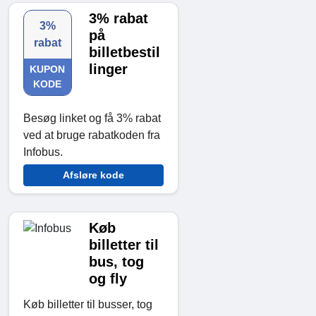
3% rabat
3%
på
rabat
billetbestil
linger
KUPON
KODE
Besøg linket og få 3% rabat
ved at bruge rabatkoden fra
Infobus.
Afsløre kode
Køb
billetter til
bus, tog
og fly
Køb billetter til busser, tog