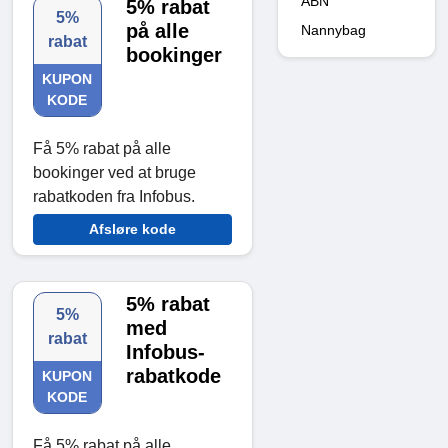
ÅBN
5% rabat
5%
på alle
Nannybag
rabat
bookinger
KUPON
KODE
Få 5% rabat på alle
bookinger ved at bruge
rabatkoden fra Infobus.
Afsløre kode
5% rabat
5%
med
rabat
Infobus-
rabatkode
KUPON
KODE
Få 5% rabat på alle