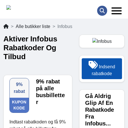
Alle butikker liste
Infobus
Aktiver Infobus
Rabatkoder Og
Tilbud
Indsend
rabatkode
9% rabat
9%
på alle
rabat
busbillette
Gå Aldrig
r
Glip Af En
KUPON
KODE
Rabatkode
Fra
Indtast rabatkoden og få 9%
Infobus...