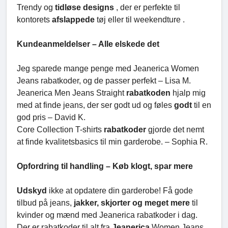
Trendy og
tidløse designs
, der er perfekte til
kontorets
afslappede
tøj eller til weekendture .
Kundeanmeldelser – Alle elskede det
Jeg sparede mange penge med Jeanerica Women
Jeans rabatkoder, og de passer perfekt – Lisa M.
Jeanerica Men Jeans Straight
rabatkoden
hjalp mig
med at finde jeans, der ser godt ud og føles
godt
til en
god pris – David K.
Core Collection T-shirts
rabatkoder
gjorde det nemt
at finde kvalitetsbasics til min garderobe. – Sophia R.
Opfordring til handling – Køb klogt, spar mere
Udskyd
ikke at opdatere din garderobe! Få gode
tilbud på jeans,
jakker, skjorter og meget mere
til
kvinder og mænd med Jeanerica rabatkoder i dag.
Der er rabatkoder til alt fra
Jeanerica
Women Jeans