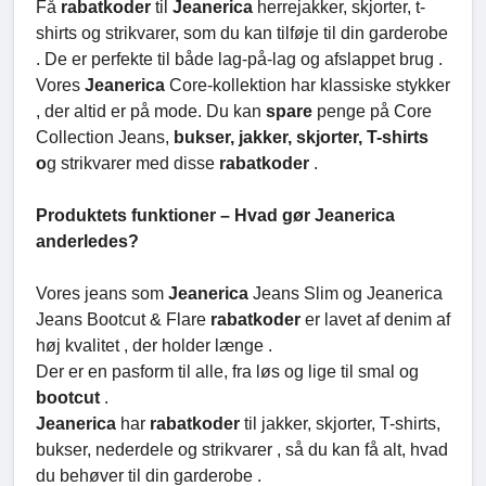
Få
rabatkoder
til
Jeanerica
herrejakker, skjorter, t-
shirts og strikvarer, som du kan tilføje til din garderobe
. De er perfekte til både lag-på-lag og afslappet brug .
Vores
Jeanerica
Core-kollektion har klassiske stykker
, der altid er på mode. Du kan
spare
penge på Core
Collection Jeans,
bukser, jakker, skjorter, T-shirts
o
g strikvarer med disse
rabatkoder
.
Produktets funktioner – Hvad gør Jeanerica
anderledes?
Vores jeans som
Jeanerica
Jeans Slim og Jeanerica
Jeans Bootcut & Flare
rabatkoder
er lavet af denim af
høj kvalitet , der holder længe .
Der er en pasform til alle, fra løs og lige til smal og
bootcut
.
Jeanerica
har
rabatkoder
til jakker, skjorter, T-shirts,
bukser, nederdele og strikvarer , så du kan få alt, hvad
du behøver til din garderobe .