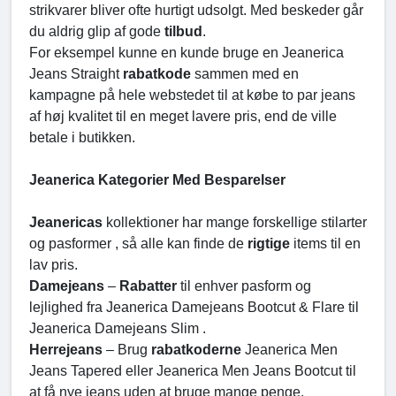
strikvarer bliver ofte hurtigt udsolgt. Med beskeder går
du aldrig glip af gode
tilbud
.
For eksempel kunne en kunde bruge en Jeanerica
Jeans Straight
rabatkode
sammen med en
kampagne på hele webstedet til at købe to par jeans
af høj kvalitet til en meget lavere pris, end de ville
betale i butikken.
Jeanerica Kategorier Med Besparelser
Jeanericas
kollektioner har mange forskellige stilarter
og pasformer , så alle kan finde de
rigtige
items til en
lav pris.
Damejeans
–
Rabatter
til enhver pasform og
lejlighed fra Jeanerica Damejeans Bootcut & Flare til
Jeanerica Damejeans Slim .
Herrejeans
– Brug
rabatkoderne
Jeanerica Men
Jeans Tapered eller Jeanerica Men Jeans Bootcut til
at få nye jeans uden at bruge mange penge.