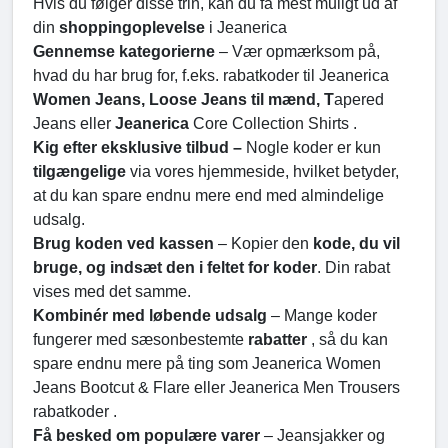
Hvis du følger disse trin, kan du få mest muligt ud af
din
shoppingoplevelse
i Jeanerica
Gennemse kategorierne
– Vær opmærksom på,
hvad du har brug for, f.eks. rabatkoder til Jeanerica
Women Jeans, Loose Jeans til mænd, T
apered
Jeans eller
Jeanerica
Core Collection Shirts .
Kig efter eksklusive tilbud –
Nogle koder er kun
tilgængelige
via vores hjemmeside, hvilket betyder,
at du kan spare endnu mere end med almindelige
udsalg.
Brug koden ved kassen
– Kopier den
kode, du vil
bruge, og indsæt den i feltet for koder
. Din rabat
vises med det samme.
Kombinér med løbende udsalg
– Mange koder
fungerer med sæsonbestemte
rabatter
, så du kan
spare endnu mere på ting som Jeanerica Women
Jeans Bootcut & Flare eller Jeanerica Men Trousers
rabatkoder .
Få besked om populære varer
– Jeansjakker og