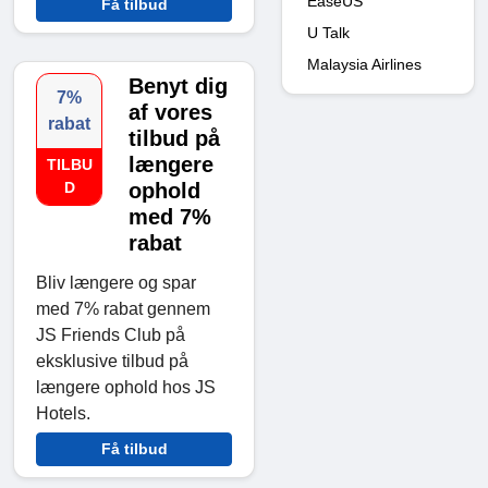
EaseUS
Få tilbud
U Talk
Malaysia Airlines
Benyt dig
7%
af vores
rabat
tilbud på
længere
TILBU
D
ophold
med 7%
rabat
Bliv længere og spar
med 7% rabat gennem
JS Friends Club på
eksklusive tilbud på
længere ophold hos JS
Hotels.
Få tilbud