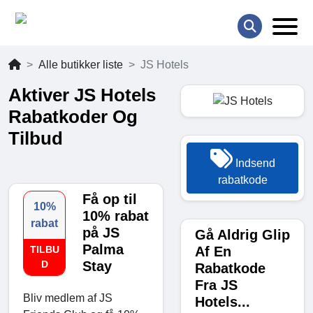
Alle butikker liste
JS Hotels
Aktiver JS Hotels
Rabatkoder Og
Tilbud
Indsend
rabatkode
Få op til
10%
10% rabat
rabat
på JS
Gå Aldrig Glip
Palma
Af En
TILBU
D
Stay
Rabatkode
Fra JS
Bliv medlem af JS
Hotels...