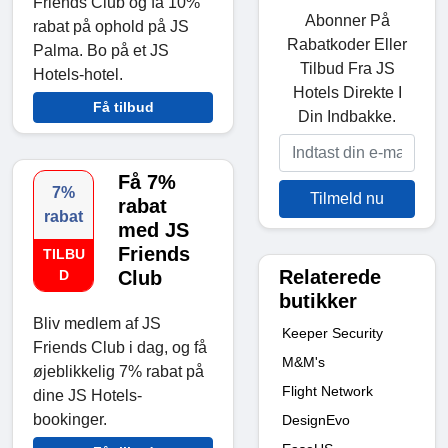
Friends Club og få 10%
Abonner På
rabat på ophold på JS
Rabatkoder Eller
Palma. Bo på et JS
Tilbud Fra JS
Hotels-hotel.
Hotels Direkte I
Få tilbud
Din Indbakke.
Få 7%
7%
Tilmeld nu
rabat
rabat
med JS
Friends
TILBU
Relaterede
D
Club
butikker
Bliv medlem af JS
Keeper Security
Friends Club i dag, og få
M&M's
øjeblikkelig 7% rabat på
Flight Network
dine JS Hotels-
bookinger.
DesignEvo