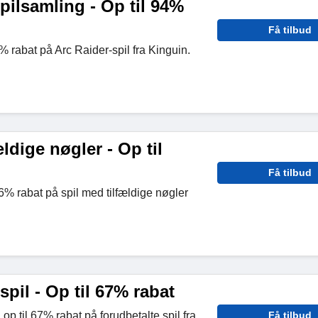
ilsamling - Op til 94%
Få tilbud
% rabat på Arc Raider-spil fra Kinguin.
ldige nøgler - Op til
Få tilbud
6% rabat på spil med tilfældige nøgler
spil - Op til 67% rabat
 op til 67% rabat på forudbetalte spil fra
Få tilbud