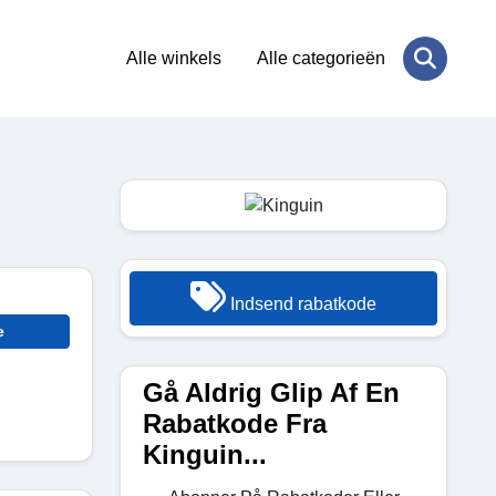
Alle winkels
Alle categorieën
Indsend rabatkode
e
Gå Aldrig Glip Af En
Rabatkode Fra
Kinguin...