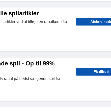
le spilartikler
lartikler ved at tilføje en rabatkode fra
Afsløre kod
e spil - Op til 99%
Få tilbud
9% rabat på bedst sælgende spil fra