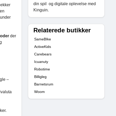
din spil og digitale oplevelse med
jekker
Kinguin.
den
kunder
Relaterede butikker
koder
der
SameBIke
og
ActiveKids
Carebears
Icuanuty
Robotime
Billigleg
gle –
Barnetsrum
Woom
lvaluta
ker.