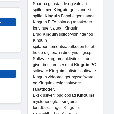
Spar på genstande og valuta i
spillet med
Kinguin
genstande i
spillet
Kinguin
Fortnite genstande
Kinguin FIFA point og rabatkoder
e
for virtuel valuta i Kinguin.
Brug
Kinguin
spilopfyldninger og
Kinguin
spilabonnementsrabatkoden for at
holde dig foran i dine yndlingsspil.
Software og produktivitetstilbud
giver besparelser med
Kinguin
PC
software
Kinguin
antivirussoftware
Kinguin videoredigeringssoftware
og Kinguin designsoftware
rabatkoder
.
Eksklusive tilbud opdag
Kinguins
mysterienogler. Kinguins
forudbestillinger. Kinguins
sæsontilbud og Kinguins