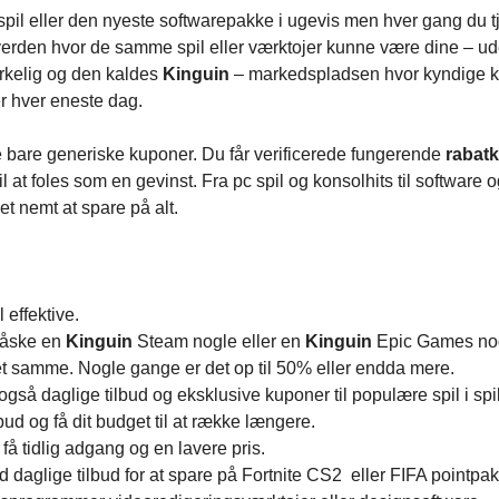
c spil eller den nyeste softwarepakke i ugevis men hver gang du t
 verden hvor de samme spil eller værktojer kunne være dine – u
virkelig og den kaldes
Kinguin
– markedspladsen hvor kyndige 
ser hver eneste dag.
e bare generiske kuponer. Du får verificerede fungerende
rabat
l at foles som en gevinst. Fra pc spil og konsolhits til software 
et nemt at spare på alt.
 effektive.
 måske en
Kinguin
Steam nogle eller en
Kinguin
Epic Games no
det samme. Nogle gange er det op til 50% eller endda mere.
 også daglige tilbud og eksklusive kuponer til populære spil i spi
ud og få dit budget til at række længere.
 få tidlig adgang og en lavere pris.
d daglige tilbud for at spare på Fortnite CS2 eller FIFA pointpak