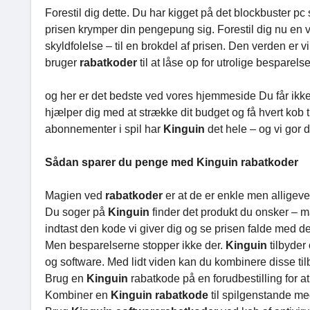
Forestil dig dette. Du har kigget på det blockbuster p
prisen krymper din pengepung sig. Forestil dig nu en
skyldfolelse – til en brokdel af prisen. Den verden er 
bruger
rabatkoder
til at låse op for utrolige besparel
og her er det bedste ved vores hjemmeside Du får ikk
hjælper dig med at strække dit budget og få hvert kob ti
abonnementer i spil har
Kinguin
det hele – og vi gor d
Sådan sparer du penge med Kinguin rabatkoder
Magien ved
rabatkoder
er at de er enkle men alligevel
Du soger på
Kinguin
finder det produkt du onsker –
indtast den kode vi giver dig og se prisen falde med 
Men besparelserne stopper ikke der.
Kinguin
tilbyder
og software. Med lidt viden kan du kombinere disse tilb
Brug en
Kinguin
rabatkode på en forudbestilling for at
Kombiner en
Kinguin rabatkode
til spilgenstande me