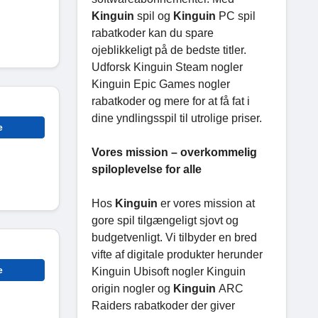
Kinguin
spil og
Kinguin
PC spil
rabatkoder kan du spare
ojeblikkeligt på de bedste titler.
Udforsk Kinguin Steam nogler
Kinguin Epic Games nogler
rabatkoder og mere for at få fat i
dine yndlingsspil til utrolige priser.
e
Vores mission – overkommelig
spiloplevelse for alle
Hos
Kinguin
er vores mission at
gore spil tilgængeligt sjovt og
budgetvenligt. Vi tilbyder en bred
vifte af digitale produkter herunder
e
Kinguin Ubisoft nogler Kinguin
origin nogler og
Kinguin
ARC
Raiders rabatkoder der giver