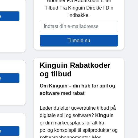
Abonner På Rabatkoder Eller
Tilbud Fra Kinguin Direkte I Din
Indbakke.
e
Tilmeld nu
Kinguin Rabatkoder
og tilbud
e
Om Kinguin – din hub for spil og
software med rabat
Leder du efter uovertrufne tilbud på
digitale spil og software?
Kinguin
er din markedsplads for alt fra
pc og konsolspil til spilprodukter og
e
softwareabonnementer. Med