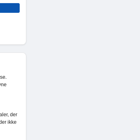
se.
vne
aler, der
der ikke