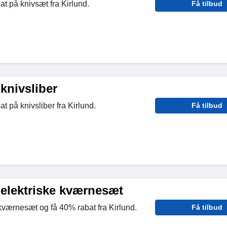
t på knivsæt fra Kirlund.
Få tilbud
knivsliber
t på knivsliber fra Kirlund.
Få tilbud
 elektriske kværnesæt
kværnesæt og få 40% rabat fra Kirlund.
Få tilbud