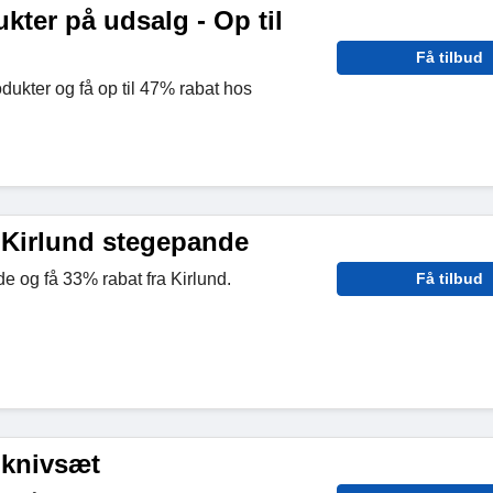
kter på udsalg - Op til
Få tilbud
ukter og få op til 47% rabat hos
 Kirlund stegepande
 og få 33% rabat fra Kirlund.
Få tilbud
 knivsæt