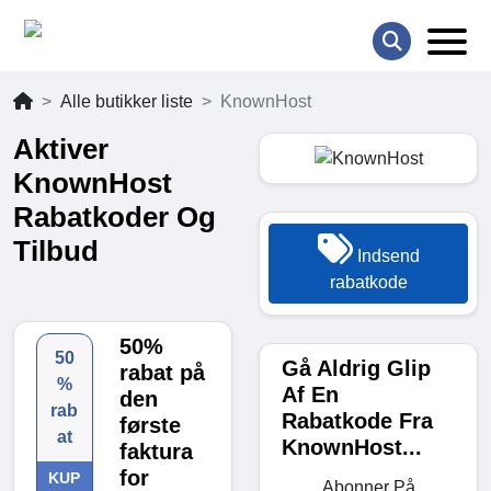
Alle butikker liste
KnownHost
Aktiver
KnownHost
Rabatkoder Og
Tilbud
Indsend
rabatkode
50%
50
Gå Aldrig Glip
rabat på
%
Af En
den
rab
Rabatkode Fra
første
at
KnownHost...
faktura
for
KUP
Abonner På