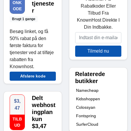
ONK
tjeneste
Rabatkoder Eller
ODE
r
Tilbud Fra
Brugt 1 gange
KnownHost Direkte I
Din Indbakke.
Besøg linket, og få
50% rabat på den
første faktura for
Tilmeld nu
tjenester ved at tilføje
rabatten fra
Knownhost.
Relaterede
Afsløre kode
butikker
Namecheap
Delt
Kidsshoppen
$3,
webhost
Colossyan
47
ingplan
Fontspring
kun
TILB
SurferCloud
UD
$3,47