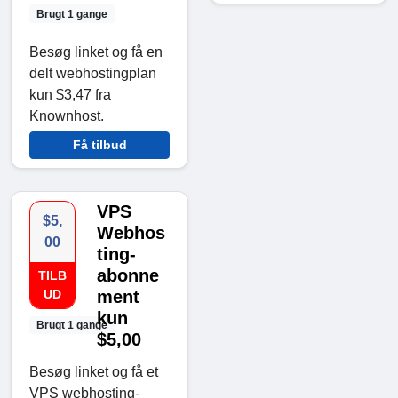
Brugt 1 gange
Besøg linket og få en
delt webhostingplan
kun $3,47 fra
Knownhost.
Få tilbud
VPS
$5,
Webhos
00
ting-
abonne
TILB
UD
ment
kun
Brugt 1 gange
$5,00
Besøg linket og få et
VPS webhosting-