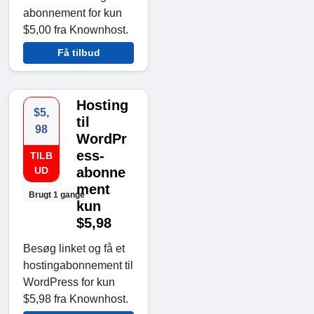
abonnement for kun
$5,00 fra Knownhost.
Få tilbud
Hosting
$5,
til
98
WordPr
ess-
TILB
UD
abonne
ment
Brugt 1 gange
kun
$5,98
Besøg linket og få et
hostingabonnement til
WordPress for kun
$5,98 fra Knownhost.