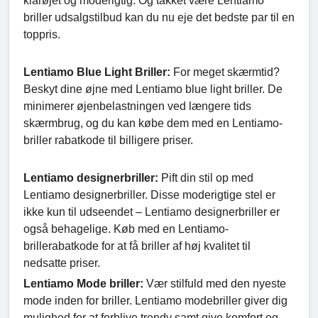
klarøjet og moderigtig. Og takket være Lentiamo
briller udsalgstilbud kan du nu eje det bedste par til en
toppris.
Lentiamo Blue Light Briller:
For meget skærmtid?
Beskyt dine øjne med Lentiamo blue light briller. De
minimerer øjenbelastningen ved længere tids
skærmbrug, og du kan købe dem med en Lentiamo-
briller rabatkode til billigere priser.
Lentiamo designerbriller:
Pift din stil op med
Lentiamo designerbriller. Disse moderigtige stel er
ikke kun til udseendet – Lentiamo designerbriller er
også behagelige. Køb med en Lentiamo-
brillerabatkode for at få briller af høj kvalitet til
nedsatte priser.
Lentiamo Mode briller:
Vær stilfuld med den nyeste
mode inden for briller. Lentiamo modebriller giver dig
mulighed for at forblive trendy samt give komfort og