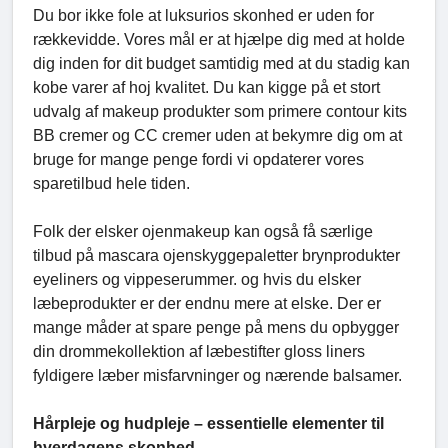
Du bor ikke fole at luksurios skonhed er uden for
rækkevidde. Vores mål er at hjælpe dig med at holde
dig inden for dit budget samtidig med at du stadig kan
kobe varer af hoj kvalitet. Du kan kigge på et stort
udvalg af makeup produkter som primere contour kits
BB cremer og CC cremer uden at bekymre dig om at
bruge for mange penge fordi vi opdaterer vores
sparetilbud hele tiden.
Folk der elsker ojenmakeup kan også få særlige
tilbud på mascara ojenskyggepaletter brynprodukter
eyeliners og vippeserummer. og hvis du elsker
læbeprodukter er der endnu mere at elske. Der er
mange måder at spare penge på mens du opbygger
din drommekollektion af læbestifter gloss liners
fyldigere læber misfarvninger og nærende balsamer.
Hårpleje og hudpleje – essentielle elementer til
hverdagens skonhed