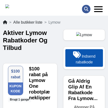
Alle butikker liste
Lymow
Aktiver Lymow
Rabatkoder Og
Tilbud
Indsend
rabatkode
$100
$100
rabat på
rabat
Lymow
Gå Aldrig
One
Glip Af En
KUPON
KODE
robotplæ
Rabatkode
neklipper
Fra Lymow...
Brugt 1 gange
Abonner På