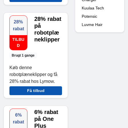
Kuulaa Tech
Potensic
28% rabat
28%
Luvme Hair
på
rabat
robotplæ
neklipper
TILBU
D
Brugt 1 gange
Køb denne
robotplæneklipper og få
28% rabat hos Lymow.
Få tilbud
6% rabat
6%
på One
rabat
Plus