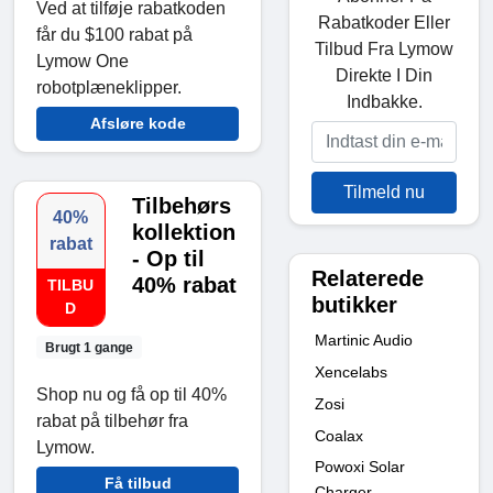
Ved at tilføje rabatkoden
Rabatkoder Eller
får du $100 rabat på
Tilbud Fra Lymow
Lymow One
Direkte I Din
robotplæneklipper.
Indbakke.
Afsløre kode
Tilmeld nu
Tilbehørs
40%
kollektion
rabat
- Op til
Relaterede
40% rabat
TILBU
butikker
D
Martinic Audio
Brugt 1 gange
Xencelabs
Shop nu og få op til 40%
Zosi
rabat på tilbehør fra
Coalax
Lymow.
Powoxi Solar
Få tilbud
Charger