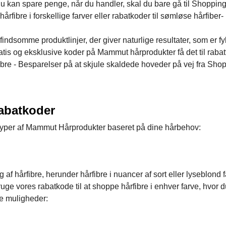
du kan spare penge, når du handler, skal du bare gå til Shoppin
fibre i forskellige farver eller rabatkoder til sømløse hårfiber-
ndsomme produktlinjer, der giver naturlige resultater, som er fy
tis og eksklusive koder på Mammut hårprodukter få det til rabat
l fibre - Besparelser på at skjule skaldede hoveder på vej fra Sho
abatkoder
le typer af Mammut Hårprodukter baseret på dine hårbehov:
f hårfibre, herunder hårfibre i nuancer af sort eller lyseblond 
ge vores rabatkode til at shoppe hårfibre i enhver farve, hvor 
de muligheder: