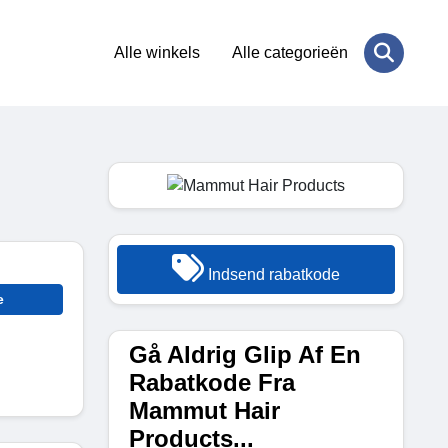
Alle winkels
Alle categorieën
Indsend rabatkode
e
Gå Aldrig Glip Af En
Rabatkode Fra
Mammut Hair
Products...