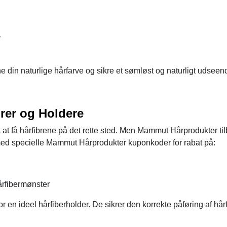
r
he din naturlige hårfarve og sikre et sømløst og naturligt udseen
orer og Holdere
 at få hårfibrene på det rette sted. Men Mammut Hårprodukter ti
 med specielle Mammut Hårprodukter kuponkoder for rabat på:
hårfibermønster
n ideel hårfiberholder. De sikrer den korrekte påføring af hår