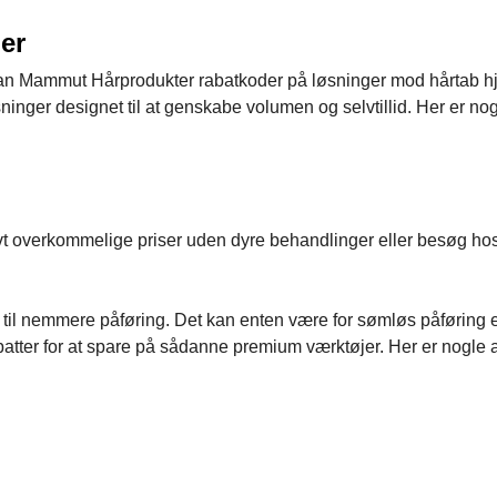
er
d, kan Mammut Hårprodukter rabatkoder på løsninger mod hårtab h
øsninger designet til at genskabe volumen og selvtillid. Her er no
lativt overkommelige priser uden dyre behandlinger eller besøg ho
til nemmere påføring. Det kan enten være for sømløs påføring e
abatter for at spare på sådanne premium værktøjer. Her er nogle 