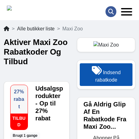
Alle butikker liste
Maxi Zoo
Aktiver Maxi Zoo
Rabatkoder Og
Tilbud
Indsend
rabatkode
Udsalgsp
27%
rodukter
raba
- Op til
Gå Aldrig Glip
t
27%
Af En
rabat
Rabatkode Fra
TILBU
D
Maxi Zoo...
Brugt 1 gange
Abonner På