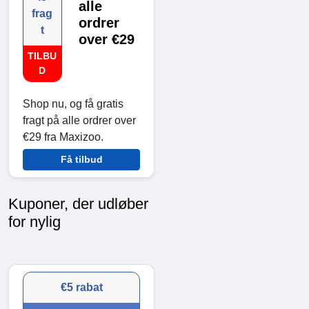
alle
frag
ordrer
t
over €29
TILBU
D
Shop nu, og få gratis
fragt på alle ordrer over
€29 fra Maxizoo.
Få tilbud
Kuponer, der udløber
for nylig
€5 rabat