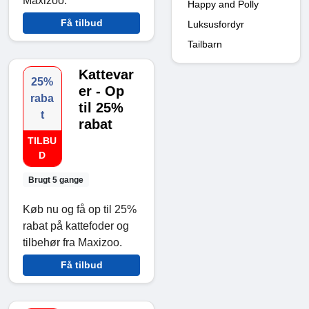
Maxizoo.
Happy and Polly
Få tilbud
Luksusfordyr
Tailbarn
Kattevar
25%
er - Op
raba
til 25%
t
rabat
TILBU
D
Brugt 5 gange
Køb nu og få op til 25%
rabat på kattefoder og
tilbehør fra Maxizoo.
Få tilbud