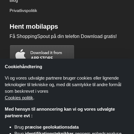
Blog
Privatlivspolitik
Hent mobilapps
Få ShoppingSpout på din telefon Download gratis!
Cookiehåndtering
Vi og vores udvalgte partnere bruger cookies eller lignende
teknologier til tekniske og, med dit samtykke til andre formål
som beskrevet i vores
Cookies politik
.
Med hensyn til annoncering kan vi og vores udvalgte
partnere evt :
Brug
præcise geolokationsdata
Shoppingspout.com/dk eller dets personale er ikke involveret, når du
Brug
identifikationsteknikker
gennem enhedsanalyse
foretager et køb via disse links, Shoppingspout.com/dk optjener kun