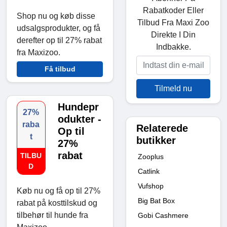
Rabatkoder Eller
Shop nu og køb disse
Tilbud Fra Maxi Zoo
udsalgsprodukter, og få
Direkte I Din
derefter op til 27% rabat
Indbakke.
fra Maxizoo.
Få tilbud
Tilmeld nu
Hundepr
27%
odukter -
raba
Relaterede
Op til
t
butikker
27%
rabat
TILBU
Zooplus
D
Catlink
Vufshop
Køb nu og få op til 27%
Big Bat Box
rabat på kosttilskud og
tilbehør til hunde fra
Gobi Cashmere