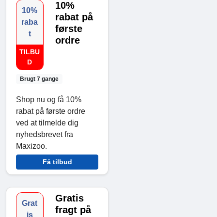
10%
10%
rabat på
raba
første
t
ordre
TILBU
D
Brugt 7 gange
Shop nu og få 10%
rabat på første ordre
ved at tilmelde dig
nyhedsbrevet fra
Maxizoo.
Få tilbud
Gratis
Grat
fragt på
is