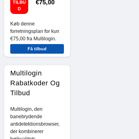
€75,00
TILBU
D
Køb denne
forretningsplan for kun
€75,00 fra Multilogin.
Få tilbud
Multilogin
Rabatkoder Og
Tilbud
Multilogin, den
banebrydende
antidetektionsbrowser,
der kombinerer
højkvalitets