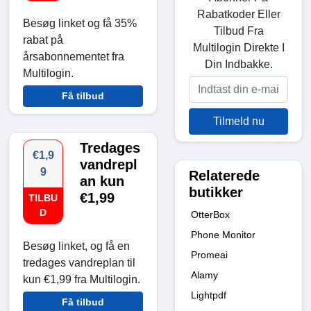
Rabatkoder Eller
Besøg linket og få 35%
Tilbud Fra
rabat på
Multilogin Direkte I
årsabonnementet fra
Din Indbakke.
Multilogin.
Få tilbud
Tilmeld nu
Tredages
€1,9
vandrepl
9
Relaterede
an kun
butikker
€1,99
TILBU
D
OtterBox
Phone Monitor
Besøg linket, og få en
Promeai
tredages vandreplan til
Alamy
kun €1,99 fra Multilogin.
Lightpdf
Få tilbud