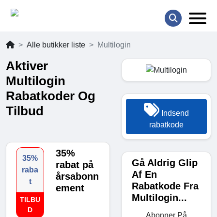
Alle butikker liste
Multilogin
Aktiver
Multilogin
Rabatkoder Og
Tilbud
Indsend
rabatkode
35%
35%
Gå Aldrig Glip
rabat på
raba
Af En
årsabonn
t
Rabatkode Fra
ement
Multilogin...
TILBU
D
Abonner På